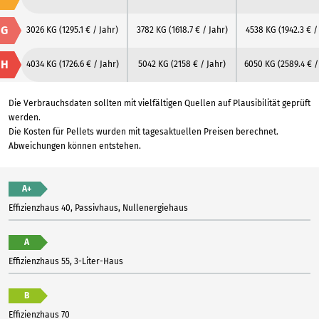
G
3026 KG
(1295.1 € / Jahr)
3782 KG
(1618.7 € / Jahr)
4538 KG
(1942.3 € /
H
4034 KG
(1726.6 € / Jahr)
5042 KG
(2158 € / Jahr)
6050 KG
(2589.4 € /
Die Verbrauchsdaten sollten mit vielfältigen Quellen auf Plausibilität geprüft
werden.
Die Kosten für Pellets wurden mit tagesaktuellen Preisen berechnet.
Abweichungen können entstehen.
A+
Effizienzhaus 40, Passivhaus, Nullenergiehaus
A
Effizienzhaus 55, 3-Liter-Haus
B
Effizienzhaus 70