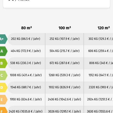
80 m²
100 m²
120 m²
A+
202 KG
(86.5 € / Jahr)
252 KG
(107.9 € / Jahr)
302 KG
(129.3 € / 
A
404 KG
(172.9 € / Jahr)
504 KG
(215.7 € / Jahr)
606 KG
(259.4 € / 
B
538 KG
(230.3 € / Jahr)
672 KG
(287.6 € / Jahr)
806 KG
(345 € / J
C
1008 KG
(431.4 € / Jahr)
1260 KG
(539.3 € / Jahr)
1512 KG
(647.1 € / 
D
1546 KG
(661.7 € / Jahr)
1932 KG
(826.9 € / Jahr)
2320 KG
(993 € / 
E
1950 KG
(834.6 € / Jahr)
2436 KG
(1042.6 € / Jahr)
2924 KG
(1251.5 € /
F
2420 KG
(1035.8 € / Jahr)
3026 KG
(1295.1 € / Jahr)
3630 KG
(1553.6 € /