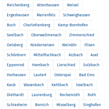
Reichenberg
Attenhausen
Weisel
Ergeshausen
Marienfels
Schweighausen
Buch
Charlottenberg
Kamp-Bornhofen
Seelbach
Oberwallmenach
Zimmerschied
Oelsberg
Niederneisen
Weinähr
Filsen
Schönborn
Mittelfischbach
Arzbach
Auel
Eppenrod
Hambach
Lierschied
Sulzbach
Horhausen
Lautert
Osterspai
Bad Ems
Kaub
Wasenbach
Kehlbach
Isselbach
Diethardt
Laurenburg
Reckenroth
Roth
Schiesheim
Bornich
Misselberg
Singhofen