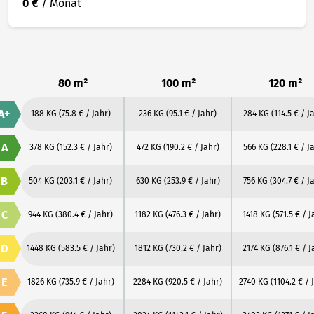
0 €
/ Monat
80 m²
100 m²
120 m²
A+
188 KG
(75.8 € / Jahr)
236 KG
(95.1 € / Jahr)
284 KG
(114.5 € / J
A
378 KG
(152.3 € / Jahr)
472 KG
(190.2 € / Jahr)
566 KG
(228.1 € / J
B
504 KG
(203.1 € / Jahr)
630 KG
(253.9 € / Jahr)
756 KG
(304.7 € / J
C
944 KG
(380.4 € / Jahr)
1182 KG
(476.3 € / Jahr)
1418 KG
(571.5 € / J
D
1448 KG
(583.5 € / Jahr)
1812 KG
(730.2 € / Jahr)
2174 KG
(876.1 € / J
E
1826 KG
(735.9 € / Jahr)
2284 KG
(920.5 € / Jahr)
2740 KG
(1104.2 € / 