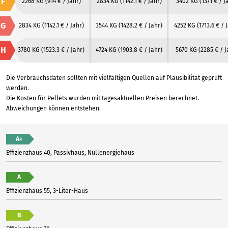
F
2268 KG
(914 € / Jahr)
2834 KG
(1142.1 € / Jahr)
3402 KG
(1371 € / J
G
2834 KG
(1142.1 € / Jahr)
3544 KG
(1428.2 € / Jahr)
4252 KG
(1713.6 € / 
H
3780 KG
(1523.3 € / Jahr)
4724 KG
(1903.8 € / Jahr)
5670 KG
(2285 € / J
Die Verbrauchsdaten sollten mit vielfältigen Quellen auf Plausibilität geprüft
werden.
Die Kosten für Pellets wurden mit tagesaktuellen Preisen berechnet.
Abweichungen können entstehen.
A+
Effizienzhaus 40, Passivhaus, Nullenergiehaus
A
Effizienzhaus 55, 3-Liter-Haus
B