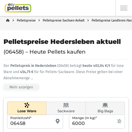
Pelletspreise
Pelletspreise Sachsen-Anhalt
Pelletspreise Landkreis Har
Pelletspreise Hedersleben aktuell
(06458) – Heute Pellets kaufen
Der
Pelletspreis in Hedersleben
(06458) beträgt
heute 403,04 €/t
für lose
Ware und
454,75 €
für für Pellets-Sackware. Diese Preise gelten bei einer
Abnahmemenge
...
Mehr anzeigen
Lose Ware
Sackware
Big Bags
Postleitzahl*
Menge (in kg)*