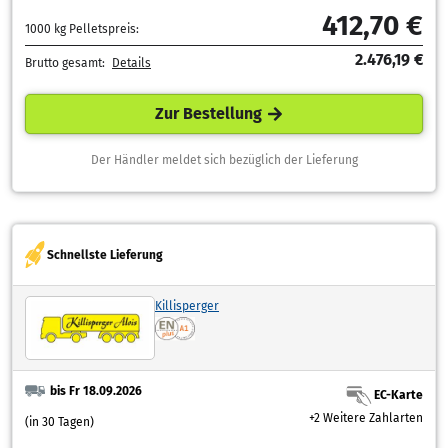
412,70 €
1000 kg Pelletspreis:
2.476,19 €
Brutto gesamt:
Details
Zur Bestellung
Der Händler meldet sich bezüglich der Lieferung
Schnellste Lieferung
Killisperger
bis Fr 18.09.2026
EC-Karte
+2 Weitere Zahlarten
(in 30 Tagen)