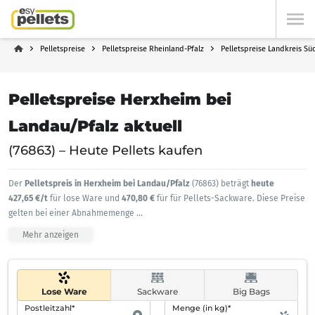
Pelletspreise
Pelletspreise Rheinland-Pfalz
Pelletspreise Landkreis Sü
Pelletspreise Herxheim bei
Landau/Pfalz aktuell
(76863) – Heute Pellets kaufen
Der
Pelletspreis in Herxheim bei Landau/Pfalz
(76863) beträgt
heute
427,65 €/t
für lose Ware und
470,80 €
für für Pellets-Sackware. Diese Preise
gelten bei einer Abnahmemenge
...
Mehr anzeigen
Lose Ware
Sackware
Big Bags
Postleitzahl*
Menge (in kg)*