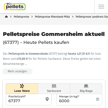
Pelletspreise
Pelletspreise Rheinland-Pfalz
Pelletspreise Landkreis Sü
Pelletspreise Gommersheim aktuell
(67377) – Heute Pellets kaufen
Der
Pelletspreis in Gommersheim
(67377) beträgt
heute 427,51 €/t
für lose
Ware und
470,80 €
für für Pellets-Sackware. Diese Preise gelten bei einer
Abnahmemenge
...
Mehr anzeigen
Lose Ware
Sackware
Big Bags
Postleitzahl*
Menge (in kg)*