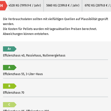
H
4528 KG
(1919.9 € / Jahr)
5660 KG
(2399.8 € / Jahr)
6792 KG
(2879.8 € / 
Die Verbrauchsdaten sollten mit vielfältigen Quellen auf Plausibilität geprüft
werden.
Die Kosten für Pellets wurden mit tagesaktuellen Preisen berechnet.
Abweichungen können entstehen.
A+
Effizienzhaus 40, Passivhaus, Nullenergiehaus
A
Effizienzhaus 55, 3-Liter-Haus
B
Effizienzhaus 70
C