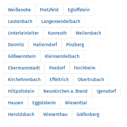
Weißenohe
Pretzfeld
Egloffstein
Leutenbach
Langensendelbach
Unterleinleiter
Kunreuth
Weilersbach
Dormitz
Hallerndorf
Pinzberg
Gößweinstein
Kleinsendelbach
Ebermannstadt
Poxdorf
Forchheim
Kirchehrenbach
Effeltrich
Obertrubach
Hiltpoltstein
Neunkirchen a. Brand
Igensdorf
Hausen
Eggolsheim
Wiesenttal
Heroldsbach
Wiesenthau
Gräfenberg