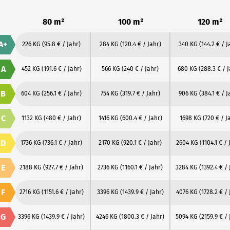
80 m²
100 m²
120 m²
A+
226 KG
(95.8 € / Jahr)
284 KG
(120.4 € / Jahr)
340 KG
(144.2 € / J
A
452 KG
(191.6 € / Jahr)
566 KG
(240 € / Jahr)
680 KG
(288.3 € / 
B
604 KG
(256.1 € / Jahr)
754 KG
(319.7 € / Jahr)
906 KG
(384.1 € / J
C
1132 KG
(480 € / Jahr)
1416 KG
(600.4 € / Jahr)
1698 KG
(720 € / J
D
1736 KG
(736.1 € / Jahr)
2170 KG
(920.1 € / Jahr)
2604 KG
(1104.1 € / 
E
2188 KG
(927.7 € / Jahr)
2736 KG
(1160.1 € / Jahr)
3284 KG
(1392.4 € / 
F
2716 KG
(1151.6 € / Jahr)
3396 KG
(1439.9 € / Jahr)
4076 KG
(1728.2 € / 
G
3396 KG
(1439.9 € / Jahr)
4246 KG
(1800.3 € / Jahr)
5094 KG
(2159.9 € / 