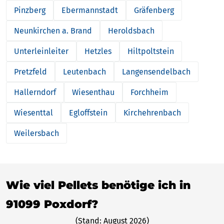
Pinzberg
Ebermannstadt
Gräfenberg
Neunkirchen a. Brand
Heroldsbach
Unterleinleiter
Hetzles
Hiltpoltstein
Pretzfeld
Leutenbach
Langensendelbach
Hallerndorf
Wiesenthau
Forchheim
Wiesenttal
Egloffstein
Kirchehrenbach
Weilersbach
Wie viel Pellets benötige ich in
91099 Poxdorf?
(Stand: August 2026)