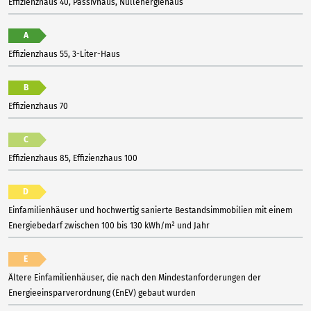
Effizienzhaus 40, Passivhaus, Nullenergiehaus
A
Effizienzhaus 55, 3-Liter-Haus
B
Effizienzhaus 70
C
Effizienzhaus 85, Effizienzhaus 100
D
Einfamilienhäuser und hochwertig sanierte Bestandsimmobilien mit einem
Energiebedarf zwischen 100 bis 130 kWh/m² und Jahr
E
Ältere Einfamilienhäuser, die nach den Mindestanforderungen der
Energieeinsparverordnung (EnEV) gebaut wurden