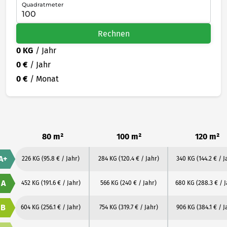
Quadratmeter
Rechnen
0 KG
/ Jahr
0 €
/ Jahr
0 €
/ Monat
80 m²
100 m²
120 m²
A+
226 KG
(95.8 € / Jahr)
284 KG
(120.4 € / Jahr)
340 KG
(144.2 € / J
A
452 KG
(191.6 € / Jahr)
566 KG
(240 € / Jahr)
680 KG
(288.3 € / 
B
604 KG
(256.1 € / Jahr)
754 KG
(319.7 € / Jahr)
906 KG
(384.1 € / J