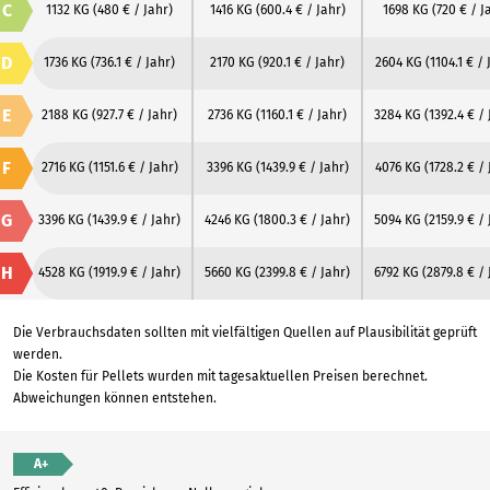
C
1132 KG
(480 € / Jahr)
1416 KG
(600.4 € / Jahr)
1698 KG
(720 € / J
D
1736 KG
(736.1 € / Jahr)
2170 KG
(920.1 € / Jahr)
2604 KG
(1104.1 € / 
E
2188 KG
(927.7 € / Jahr)
2736 KG
(1160.1 € / Jahr)
3284 KG
(1392.4 € / 
F
2716 KG
(1151.6 € / Jahr)
3396 KG
(1439.9 € / Jahr)
4076 KG
(1728.2 € / 
G
3396 KG
(1439.9 € / Jahr)
4246 KG
(1800.3 € / Jahr)
5094 KG
(2159.9 € / 
H
4528 KG
(1919.9 € / Jahr)
5660 KG
(2399.8 € / Jahr)
6792 KG
(2879.8 € / 
Die Verbrauchsdaten sollten mit vielfältigen Quellen auf Plausibilität geprüft
werden.
Die Kosten für Pellets wurden mit tagesaktuellen Preisen berechnet.
Abweichungen können entstehen.
A+