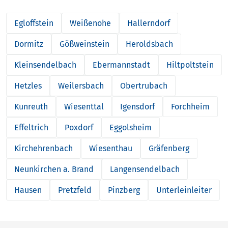
Egloffstein
Weißenohe
Hallerndorf
Dormitz
Gößweinstein
Heroldsbach
Kleinsendelbach
Ebermannstadt
Hiltpoltstein
Hetzles
Weilersbach
Obertrubach
Kunreuth
Wiesenttal
Igensdorf
Forchheim
Effeltrich
Poxdorf
Eggolsheim
Kirchehrenbach
Wiesenthau
Gräfenberg
Neunkirchen a. Brand
Langensendelbach
Hausen
Pretzfeld
Pinzberg
Unterleinleiter