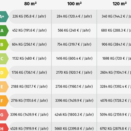
80 m²
100 m²
120 m²
A+
226 KG
(95.8 € / Jahr)
284 KG
(120.4 € / Jahr)
340 KG
(144.2 € / J
A
452 KG
(191.6 € / Jahr)
566 KG
(240 € / Jahr)
680 KG
(288.3 € / 
B
604 KG
(256.1 € / Jahr)
754 KG
(319.7 € / Jahr)
906 KG
(384.1 € / J
C
1132 KG
(480 € / Jahr)
1416 KG
(600.4 € / Jahr)
1698 KG
(720 € / J
D
1736 KG
(736.1 € / Jahr)
2170 KG
(920.1 € / Jahr)
2604 KG
(1104.1 € / 
E
2188 KG
(927.7 € / Jahr)
2736 KG
(1160.1 € / Jahr)
3284 KG
(1392.4 € / 
F
2716 KG
(1151.6 € / Jahr)
3396 KG
(1439.9 € / Jahr)
4076 KG
(1728.2 € / 
G
3396 KG
(1439.9 € / Jahr)
4246 KG
(1800.3 € / Jahr)
5094 KG
(2159.9 € / 
H
4528 KG
(1919.9 € / Jahr)
5660 KG
(2399.8 € / Jahr)
6792 KG
(2879.8 € / 