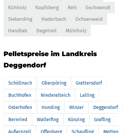
Kühholz
Kopfsberg
Reit
Gschwendt
Sieberding
Haderbach
Ochsenweid
Handlab
Degelreit
Mühlholz
Pelletspreise im Landkreis
Deggendorf
Schöllnach
Oberpöring
Grattersdorf
Buchhofen
Niederalteich
Lalling
Osterhofen
Hunding
Winzer
Deggendorf
Bernried
Wallerfing
Künzing
Grafling
Außernzell
Offenberg
Schaufling
Metten