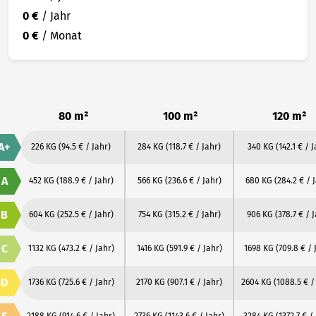
0 €
/ Jahr
0 €
/ Monat
80 m²
100 m²
120 m²
A+
226 KG
(94.5 € / Jahr)
284 KG
(118.7 € / Jahr)
340 KG
(142.1 € / 
A
452 KG
(188.9 € / Jahr)
566 KG
(236.6 € / Jahr)
680 KG
(284.2 € / 
B
604 KG
(252.5 € / Jahr)
754 KG
(315.2 € / Jahr)
906 KG
(378.7 € / 
C
1132 KG
(473.2 € / Jahr)
1416 KG
(591.9 € / Jahr)
1698 KG
(709.8 € / 
D
1736 KG
(725.6 € / Jahr)
2170 KG
(907.1 € / Jahr)
2604 KG
(1088.5 € /