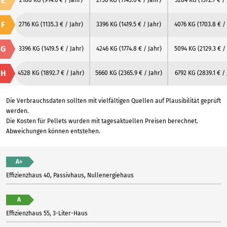
E
2188 KG
(914.6 € / Jahr)
2736 KG
(1143.6 € / Jahr)
3284 KG
(1372.7 € /
F
2716 KG
(1135.3 € / Jahr)
3396 KG
(1419.5 € / Jahr)
4076 KG
(1703.8 € /
G
3396 KG
(1419.5 € / Jahr)
4246 KG
(1774.8 € / Jahr)
5094 KG
(2129.3 € /
H
4528 KG
(1892.7 € / Jahr)
5660 KG
(2365.9 € / Jahr)
6792 KG
(2839.1 € /
Die Verbrauchsdaten sollten mit vielfältigen Quellen auf Plausibilität geprüft
werden.
Die Kosten für Pellets wurden mit tagesaktuellen Preisen berechnet.
Abweichungen können entstehen.
A+
Effizienzhaus 40, Passivhaus, Nullenergiehaus
A
Effizienzhaus 55, 3-Liter-Haus