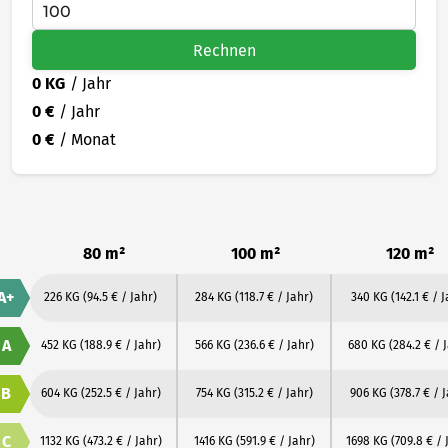
Rechnen
0 KG
/ Jahr
0 €
/ Jahr
0 €
/ Monat
80 m²
100 m²
120 m²
A+
226 KG
(94.5 € / Jahr)
284 KG
(118.7 € / Jahr)
340 KG
(142.1 € / 
A
452 KG
(188.9 € / Jahr)
566 KG
(236.6 € / Jahr)
680 KG
(284.2 € / 
B
604 KG
(252.5 € / Jahr)
754 KG
(315.2 € / Jahr)
906 KG
(378.7 € / 
C
1132 KG
(473.2 € / Jahr)
1416 KG
(591.9 € / Jahr)
1698 KG
(709.8 € / 