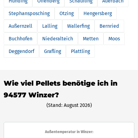
Hunding
Offenberg
Schaufling
Auerbach
Stephansposching
Otzing
Hengersberg
Außernzell
Lalling
Wallerfing
Bernried
Buchhofen
Niederalteich
Metten
Moos
Deggendorf
Grafling
Plattling
Wie viel Pellets benötige ich in
94577 Winzer?
(Stand: August 2026)
Außentemperatur in Winzer: