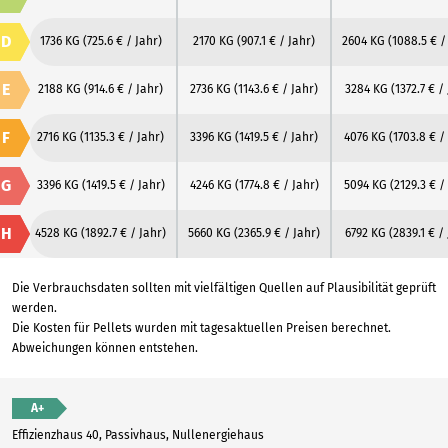
D
1736 KG
(725.6 € / Jahr)
2170 KG
(907.1 € / Jahr)
2604 KG
(1088.5 € /
E
2188 KG
(914.6 € / Jahr)
2736 KG
(1143.6 € / Jahr)
3284 KG
(1372.7 € /
F
2716 KG
(1135.3 € / Jahr)
3396 KG
(1419.5 € / Jahr)
4076 KG
(1703.8 € /
G
3396 KG
(1419.5 € / Jahr)
4246 KG
(1774.8 € / Jahr)
5094 KG
(2129.3 € /
H
4528 KG
(1892.7 € / Jahr)
5660 KG
(2365.9 € / Jahr)
6792 KG
(2839.1 € /
Die Verbrauchsdaten sollten mit vielfältigen Quellen auf Plausibilität geprüft
werden.
Die Kosten für Pellets wurden mit tagesaktuellen Preisen berechnet.
Abweichungen können entstehen.
A+
Effizienzhaus 40, Passivhaus, Nullenergiehaus