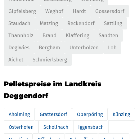
Gipfelsberg
Weghof
Hardt
Gossersdorf
Staudach
Matzing
Reckendorf
Sattling
Thannholz
Brand
Klaffering
Sandten
Deglwies
Bergham
Unterholzen
Loh
Aichet
Schmierlsberg
Pelletspreise im Landkreis
Deggendorf
Aholming
Grattersdorf
Oberpöring
Künzing
Osterhofen
Schöllnach
Iggensbach