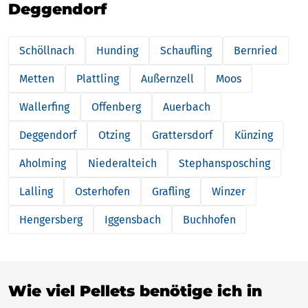
Deggendorf
Schöllnach
Hunding
Schaufling
Bernried
Metten
Plattling
Außernzell
Moos
Wallerfing
Offenberg
Auerbach
Deggendorf
Otzing
Grattersdorf
Künzing
Aholming
Niederalteich
Stephansposching
Lalling
Osterhofen
Grafling
Winzer
Hengersberg
Iggensbach
Buchhofen
Wie viel Pellets benötige ich in