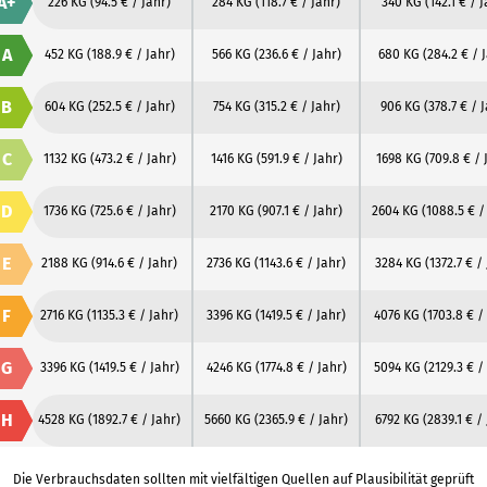
A+
226 KG
(94.5 € / Jahr)
284 KG
(118.7 € / Jahr)
340 KG
(142.1 € / 
A
452 KG
(188.9 € / Jahr)
566 KG
(236.6 € / Jahr)
680 KG
(284.2 € / 
B
604 KG
(252.5 € / Jahr)
754 KG
(315.2 € / Jahr)
906 KG
(378.7 € / 
C
1132 KG
(473.2 € / Jahr)
1416 KG
(591.9 € / Jahr)
1698 KG
(709.8 € / 
D
1736 KG
(725.6 € / Jahr)
2170 KG
(907.1 € / Jahr)
2604 KG
(1088.5 € /
E
2188 KG
(914.6 € / Jahr)
2736 KG
(1143.6 € / Jahr)
3284 KG
(1372.7 € /
F
2716 KG
(1135.3 € / Jahr)
3396 KG
(1419.5 € / Jahr)
4076 KG
(1703.8 € /
G
3396 KG
(1419.5 € / Jahr)
4246 KG
(1774.8 € / Jahr)
5094 KG
(2129.3 € /
H
4528 KG
(1892.7 € / Jahr)
5660 KG
(2365.9 € / Jahr)
6792 KG
(2839.1 € /
Die Verbrauchsdaten sollten mit vielfältigen Quellen auf Plausibilität geprüft