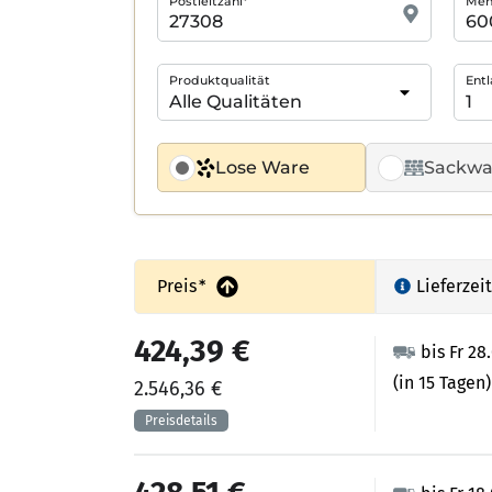
Postleitzahl*
Meng
Produktqualität
Entl
Lose Ware
Sackwa
Preis
*
Lieferzeit
424,39 €
bis Fr 28
(in 15 Tagen)
2.546,36 €