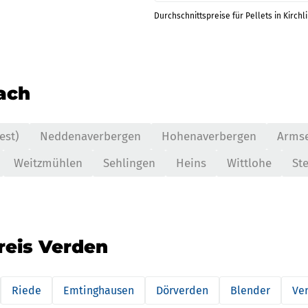
Durchschnittspreise für Pellets in Kirchl
nach
est)
Neddenaverbergen
Hohenaverbergen
Arms
Weitzmühlen
Sehlingen
Heins
Wittlohe
St
reis Verden
Riede
Emtinghausen
Dörverden
Blender
Ver