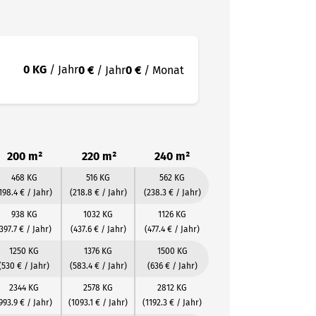
0 KG
/ Jahr
0 €
/ Jahr
0 €
/ Monat
200 m²
220 m²
240 m²
468 KG
516 KG
562 KG
198.4 € / Jahr)
(218.8 € / Jahr)
(238.3 € / Jahr)
938 KG
1032 KG
1126 KG
397.7 € / Jahr)
(437.6 € / Jahr)
(477.4 € / Jahr)
1250 KG
1376 KG
1500 KG
(530 € / Jahr)
(583.4 € / Jahr)
(636 € / Jahr)
2344 KG
2578 KG
2812 KG
993.9 € / Jahr)
(1093.1 € / Jahr)
(1192.3 € / Jahr)