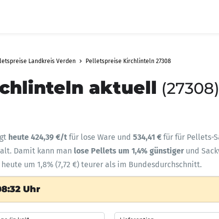
letspreise Landkreis Verden
Pelletspreise Kirchlinteln 27308
chlinteln aktuell
(27308)
ägt
heute 424,39 €/t
für lose Ware und
534,41 €
für für Pellets-
halt. Damit kann man
lose Pellets um 1,4% günstiger
und Sac
d heute um 1,8% (7,72 €) teurer als im Bundesdurchschnitt.
08:32 Uhr