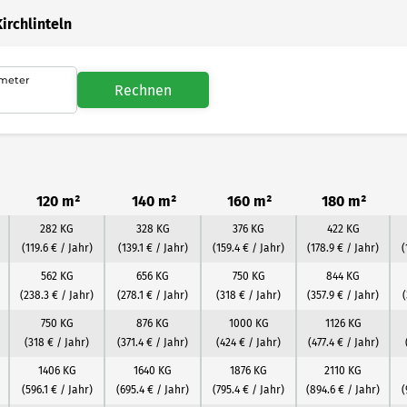
irchlinteln
meter
Rechnen
120 m²
140 m²
160 m²
180 m²
282 KG
328 KG
376 KG
422 KG
(119.6 € / Jahr)
(139.1 € / Jahr)
(159.4 € / Jahr)
(178.9 € / Jahr)
(
562 KG
656 KG
750 KG
844 KG
(238.3 € / Jahr)
(278.1 € / Jahr)
(318 € / Jahr)
(357.9 € / Jahr)
(
750 KG
876 KG
1000 KG
1126 KG
(318 € / Jahr)
(371.4 € / Jahr)
(424 € / Jahr)
(477.4 € / Jahr)
1406 KG
1640 KG
1876 KG
2110 KG
(596.1 € / Jahr)
(695.4 € / Jahr)
(795.4 € / Jahr)
(894.6 € / Jahr)
(