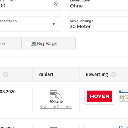
e (in kg)*
Lieferoption
adestellen
Schlauchlänge
re
Big Bags
Zahlart
Bewertung
.08.2026
Wilhe
EC-Karte
+2 Weitere Zahlarten
RPell