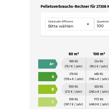
Pelletsverbrauchs-Rechner für 27308 K
Gebäude-Effizienz
Quadrat
80 m²
100 m²
188 KG
234 KG
A+
(79.7 € / Jahr)
(99.2 € / Jahr)
376 KG
468 KG
A
(159.4 € / Jahr)
(198.4 € / Jahr)
500 KG
626 KG
B
(212 € / Jahr)
(265.4 € / Jahr)
938 KG
1172 KG
C
(397.7 € / Jahr)
(496.9 € / Jahr)