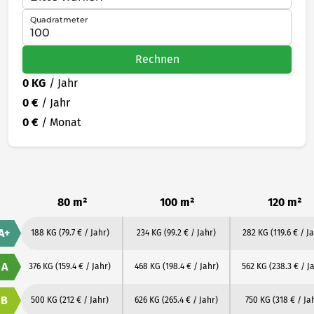
Quadratmeter
Rechnen
0 KG
/ Jahr
0 €
/ Jahr
0 €
/ Monat
80 m²
100 m²
120 m²
A+
188 KG
(79.7 € / Jahr)
234 KG
(99.2 € / Jahr)
282 KG
(119.6 € / J
A
376 KG
(159.4 € / Jahr)
468 KG
(198.4 € / Jahr)
562 KG
(238.3 € / J
B
500 KG
(212 € / Jahr)
626 KG
(265.4 € / Jahr)
750 KG
(318 € / Ja