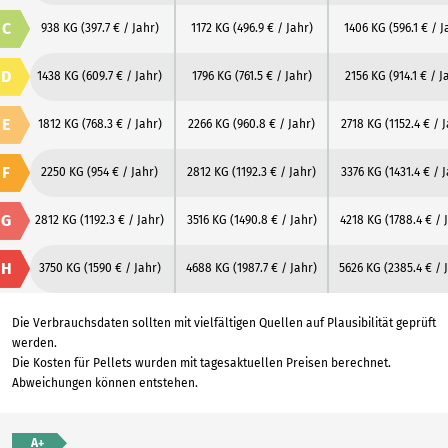
C
938 KG
(397.7 € / Jahr)
1172 KG
(496.9 € / Jahr)
1406 KG
(596.1 € / J
D
1438 KG
(609.7 € / Jahr)
1796 KG
(761.5 € / Jahr)
2156 KG
(914.1 € / J
E
1812 KG
(768.3 € / Jahr)
2266 KG
(960.8 € / Jahr)
2718 KG
(1152.4 € / 
F
2250 KG
(954 € / Jahr)
2812 KG
(1192.3 € / Jahr)
3376 KG
(1431.4 € / 
G
2812 KG
(1192.3 € / Jahr)
3516 KG
(1490.8 € / Jahr)
4218 KG
(1788.4 € / 
H
3750 KG
(1590 € / Jahr)
4688 KG
(1987.7 € / Jahr)
5626 KG
(2385.4 € / 
Die Verbrauchsdaten sollten mit vielfältigen Quellen auf Plausibilität geprüft
werden.
Die Kosten für Pellets wurden mit tagesaktuellen Preisen berechnet.
Abweichungen können entstehen.
A+