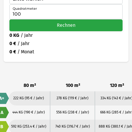
Quadratmeter
Rechnen
0 KG
/ Jahr
0 €
/ Jahr
0 €
/ Monat
80 m²
100 m²
120 m²
A+
222 KG
(95 € / Jahr)
278 KG
(119 € / Jahr)
334 KG
(143 € / Jahr
A
444 KG
(190 € / Jahr)
556 KG
(238 € / Jahr)
666 KG
(285 € / Jahr
B
592 KG
(253.4 € / Jahr)
740 KG
(316.7 € / Jahr)
888 KG
(380.1 € / Jah