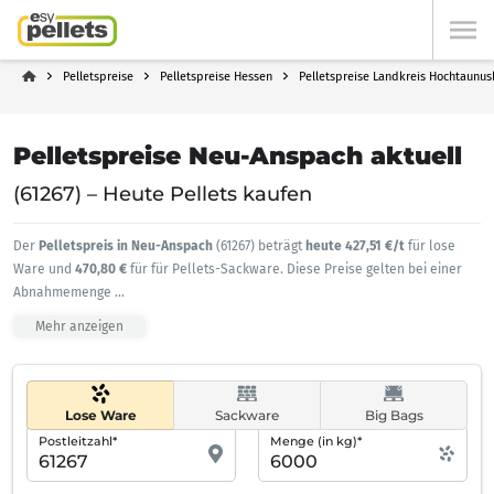
Pelletspreise
Pelletspreise Hessen
Pelletspreise Landkreis Hochtaunus
Pelletspreise Neu-Anspach aktuell
(61267) – Heute Pellets kaufen
Der
Pelletspreis in Neu-Anspach
(61267) beträgt
heute 427,51 €/t
für lose
Ware und
470,80 €
für für Pellets-Sackware. Diese Preise gelten bei einer
Abnahmemenge
...
Mehr anzeigen
Lose Ware
Sackware
Big Bags
Postleitzahl*
Menge (in kg)*