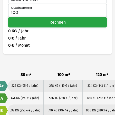
Quadratmeter
Rechnen
0 KG
/ Jahr
0 €
/ Jahr
0 €
/ Monat
80 m²
100 m²
120 m²
A+
222 KG
(95 € / Jahr)
278 KG
(119 € / Jahr)
334 KG
(143 € / Jahr
A
444 KG
(190 € / Jahr)
556 KG
(238 € / Jahr)
666 KG
(285 € / Jahr
B
592 KG
(253.4 € / Jahr)
740 KG
(316.7 € / Jahr)
888 KG
(380.1 € / Jah