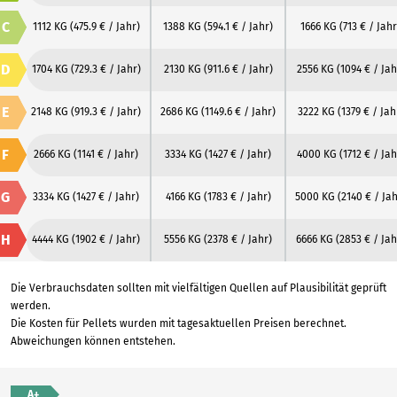
C
1112 KG
(475.9 € / Jahr)
1388 KG
(594.1 € / Jahr)
1666 KG
(713 € / Jahr
D
1704 KG
(729.3 € / Jahr)
2130 KG
(911.6 € / Jahr)
2556 KG
(1094 € / Jah
E
2148 KG
(919.3 € / Jahr)
2686 KG
(1149.6 € / Jahr)
3222 KG
(1379 € / Jah
F
2666 KG
(1141 € / Jahr)
3334 KG
(1427 € / Jahr)
4000 KG
(1712 € / Jah
G
3334 KG
(1427 € / Jahr)
4166 KG
(1783 € / Jahr)
5000 KG
(2140 € / Jah
H
4444 KG
(1902 € / Jahr)
5556 KG
(2378 € / Jahr)
6666 KG
(2853 € / Jah
Die Verbrauchsdaten sollten mit vielfältigen Quellen auf Plausibilität geprüft
werden.
Die Kosten für Pellets wurden mit tagesaktuellen Preisen berechnet.
Abweichungen können entstehen.
A+