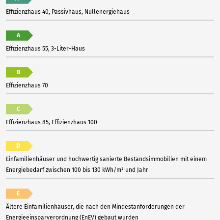
Effizienzhaus 40, Passivhaus, Nullenergiehaus
A
Effizienzhaus 55, 3-Liter-Haus
B
Effizienzhaus 70
C
Effizienzhaus 85, Effizienzhaus 100
D
Einfamilienhäuser und hochwertig sanierte Bestandsimmobilien mit einem
Energiebedarf zwischen 100 bis 130 kWh/m² und Jahr
E
Ältere Einfamilienhäuser, die nach den Mindestanforderungen der
Energieeinsparverordnung (EnEV) gebaut wurden