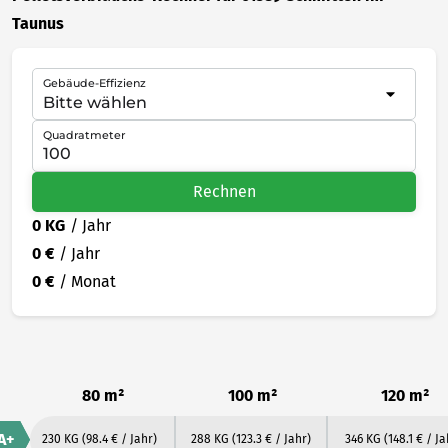
Taunus
Gebäude-Effizienz
Quadratmeter
Rechnen
0 KG
/ Jahr
0 €
/ Jahr
0 €
/ Monat
80 m²
100 m²
120 m²
A+
230 KG
(98.4 € / Jahr)
288 KG
(123.3 € / Jahr)
346 KG
(148.1 € / Ja