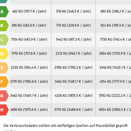
A
462 KG
(197.7 € / Jahr)
576 KG
(246.5 € / Jahr)
692 KG
(296.2 € / Ja
B
616 KG
(263.6 € / Jahr)
770 KG
(329.6 € / Jahr)
924 KG
(395.5 € / Ja
C
1154 KG
(493.9 € / Jahr)
1442 KG
(617.2 € / Jahr)
1730 KG
(740.4 € / J
D
1770 KG
(757.6 € / Jahr)
2212 KG
(946.7 € / Jahr)
2654 KG
(1135.9 € / 
E
2230 KG
(954.4 € / Jahr)
2788 KG
(1193.3 € / Jahr)
3346 KG
(1432.1 € / J
F
2770 KG
(1185.6 € / Jahr)
3462 KG
(1481.7 € / Jahr)
4154 KG
(1777.9 € / J
G
3462 KG
(1481.7 € / Jahr)
4326 KG
(1851.5 € / Jahr)
5192 KG
(2222.2 € / J
H
4616 KG
(1975.6 € / Jahr)
5770 KG
(2469.6 € / Jahr)
6924 KG
(2963.5 € / 
Die Verbrauchsdaten sollten mit vielfältigen Quellen auf Plausibilität geprüft