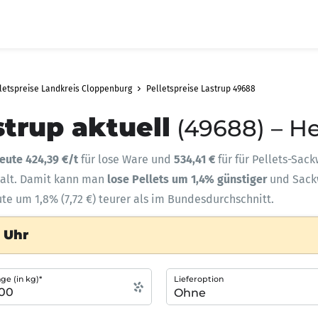
letspreise Landkreis Cloppenburg
Pelletspreise Lastrup 49688
strup aktuell
(49688) – H
eute 424,39 €/t
für lose Ware und
534,41 €
für für Pellets-Sac
halt. Damit kann man
lose Pellets um 1,4% günstiger
und Sac
ute um 1,8% (7,72 €) teurer als im Bundesdurchschnitt.
4 Uhr
e (in kg)*
Lieferoption