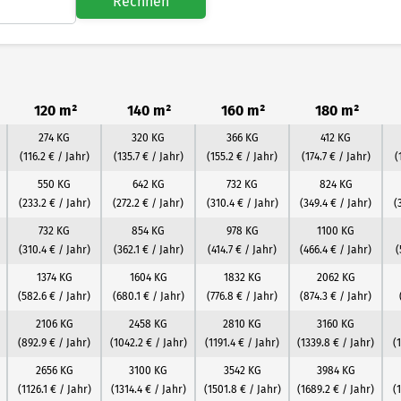
Rechnen
120 m²
140 m²
160 m²
180 m²
274 KG
320 KG
366 KG
412 KG
(116.2 € / Jahr)
(135.7 € / Jahr)
(155.2 € / Jahr)
(174.7 € / Jahr)
(
550 KG
642 KG
732 KG
824 KG
(233.2 € / Jahr)
(272.2 € / Jahr)
(310.4 € / Jahr)
(349.4 € / Jahr)
(
732 KG
854 KG
978 KG
1100 KG
(310.4 € / Jahr)
(362.1 € / Jahr)
(414.7 € / Jahr)
(466.4 € / Jahr)
(
1374 KG
1604 KG
1832 KG
2062 KG
(582.6 € / Jahr)
(680.1 € / Jahr)
(776.8 € / Jahr)
(874.3 € / Jahr)
2106 KG
2458 KG
2810 KG
3160 KG
(892.9 € / Jahr)
(1042.2 € / Jahr)
(1191.4 € / Jahr)
(1339.8 € / Jahr)
(
2656 KG
3100 KG
3542 KG
3984 KG
(1126.1 € / Jahr)
(1314.4 € / Jahr)
(1501.8 € / Jahr)
(1689.2 € / Jahr)
(