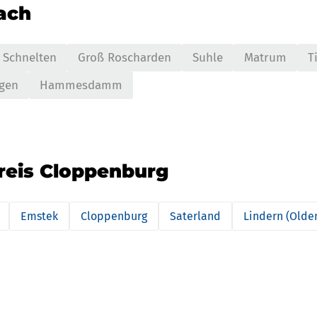
nach
Schnelten
Groß Roscharden
Suhle
Matrum
T
gen
Hammesdamm
kreis Cloppenburg
Emstek
Cloppenburg
Saterland
Lindern (Olde