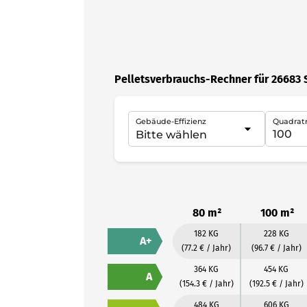
Pelletsverbrauchs-Rechner für 26683 
Gebäude-Effizienz
Quadrat
80 m²
100 m²
182 KG
228 KG
A+
(77.2 € / Jahr)
(96.7 € / Jahr)
364 KG
454 KG
A
(154.3 € / Jahr)
(192.5 € / Jahr)
484 KG
606 KG