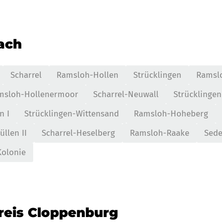
nach
Scharrel
Ramsloh-Hollen
Strücklingen
Ramsl
msloh-Hollenermoor
Scharrel-Neuwall
Strücklingen
n I
Strücklingen-Wittensand
Ramsloh-Hoheberg
llen II
Scharrel-Heselberg
Ramsloh-Raake
Sede
Kolonie
kreis Cloppenburg