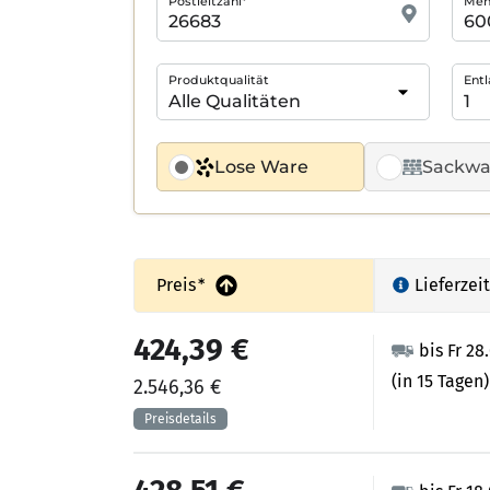
Postleitzahl*
Meng
Produktqualität
Entl
Lose Ware
Sackwa
Preis
*
Lieferzeit
424,39 €
bis Fr 28
(in 15 Tagen)
2.546,36 €