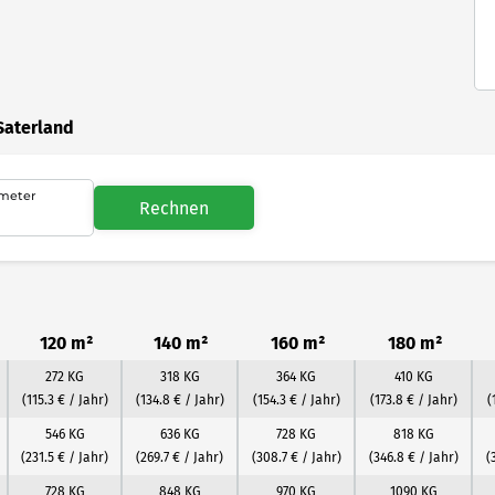
Saterland
meter
Rechnen
120 m²
140 m²
160 m²
180 m²
272 KG
318 KG
364 KG
410 KG
(115.3 € / Jahr)
(134.8 € / Jahr)
(154.3 € / Jahr)
(173.8 € / Jahr)
(
546 KG
636 KG
728 KG
818 KG
(231.5 € / Jahr)
(269.7 € / Jahr)
(308.7 € / Jahr)
(346.8 € / Jahr)
(
728 KG
848 KG
970 KG
1090 KG