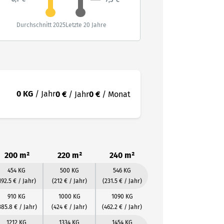
7,5°C
Durchschnitt 2025
Letzte 20 Jahre
0 KG
/ Jahr
0 €
/ Jahr
0 €
/ Monat
200 m²
220 m²
240 m²
454 KG
500 KG
546 KG
192.5 € / Jahr)
(212 € / Jahr)
(231.5 € / Jahr)
910 KG
1000 KG
1090 KG
385.8 € / Jahr)
(424 € / Jahr)
(462.2 € / Jahr)
1212 KG
1334 KG
1454 KG