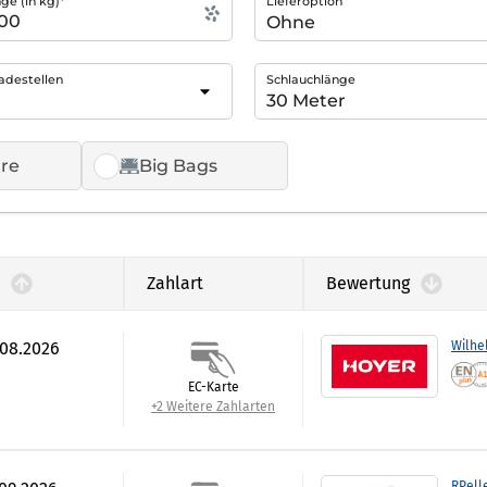
e (in kg)*
Lieferoption
adestellen
Schlauchlänge
re
Big Bags
Zahlart
Bewertung
.08.2026
Wilhe
EC-Karte
+2 Weitere Zahlarten
RPell