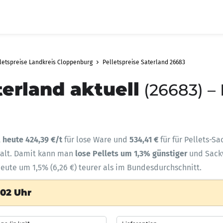
letspreise Landkreis Cloppenburg
Pelletspreise Saterland 26683
terland aktuell
(26683) –
t
heute 424,39 €/t
für lose Ware und
534,41 €
für für Pellets-S
halt. Damit kann man
lose Pellets um 1,3% günstiger
und Sac
heute um 1,5% (6,26 €) teurer als im Bundesdurchschnitt.
:02 Uhr