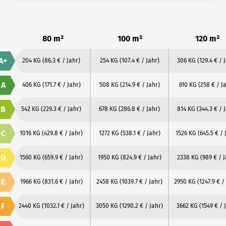
80 m²
100 m²
120 m²
A+
204 KG
(86.3 € / Jahr)
254 KG
(107.4 € / Jahr)
306 KG
(129.4 € / 
A
406 KG
(171.7 € / Jahr)
508 KG
(214.9 € / Jahr)
610 KG
(258 € / J
B
542 KG
(229.3 € / Jahr)
678 KG
(286.8 € / Jahr)
814 KG
(344.3 € / 
C
1016 KG
(429.8 € / Jahr)
1272 KG
(538.1 € / Jahr)
1526 KG
(645.5 € / 
D
1560 KG
(659.9 € / Jahr)
1950 KG
(824.9 € / Jahr)
2338 KG
(989 € / 
E
1966 KG
(831.6 € / Jahr)
2458 KG
(1039.7 € / Jahr)
2950 KG
(1247.9 € /
F
2440 KG
(1032.1 € / Jahr)
3050 KG
(1290.2 € / Jahr)
3662 KG
(1549 € / 