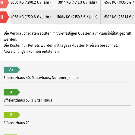
G
3050 KG
(1290.2 € / Jahr)
3814 KG
(1613.3 € / Jahr)
4576 KG
(1935.6 € /
H
4068 KG
(1720.8 € / Jahr)
5084 KG
(2150.5 € / Jahr)
6102 KG
(2581.1 € /
Die Verbrauchsdaten sollten mit vielfältigen Quellen auf Plausibilität geprüft
werden.
Die Kosten für Pellets wurden mit tagesaktuellen Preisen berechnet.
Abweichungen können entstehen.
A+
Effizienzhaus 40, Passivhaus, Nullenergiehaus
A
Effizienzhaus 55, 3-Liter-Haus
B
Effizienzhaus 70