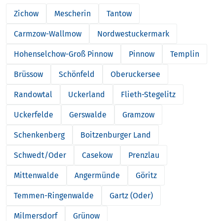
Zichow
Mescherin
Tantow
Carmzow-Wallmow
Nordwestuckermark
Hohenselchow-Groß Pinnow
Pinnow
Templin
Brüssow
Schönfeld
Oberuckersee
Randowtal
Uckerland
Flieth-Stegelitz
Uckerfelde
Gerswalde
Gramzow
Schenkenberg
Boitzenburger Land
Schwedt/Oder
Casekow
Prenzlau
Mittenwalde
Angermünde
Göritz
Temmen-Ringenwalde
Gartz (Oder)
Milmersdorf
Grünow