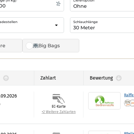
e (in kg)*
Lieferoption
adestellen
Schlauchlänge
re
Big Bags
Zahlart
Bewertung
.09.2026
Raiffe
)
EC-Karte
+2 Weitere Zahlarten
RPell