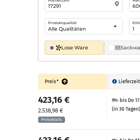
Postleitzahl*
Meng
Produktqualität
Entl
Lose Ware
Sackwa
Preis
*
Lieferzeit
423,16 €
bis Do 17
(in 30 Tagen
2.538,98 €