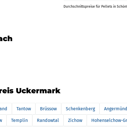
Durchschnittspreise für Pellets in Schön
nach
kreis Uckermark
land
Tantow
Brüssow
Schenkenberg
Angermün
w
Templin
Randowtal
Zichow
Hohenselchow-Gr