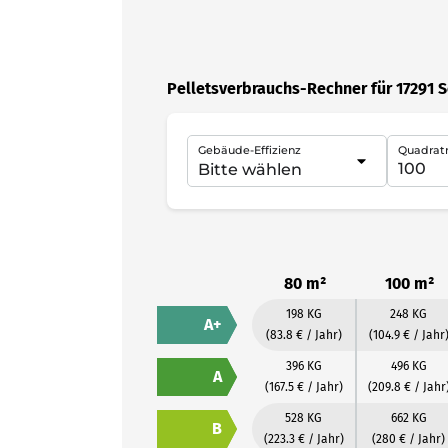
Pelletsverbrauchs-Rechner für 17291 
Gebäude-Effizienz
Quadrat
80 m²
100 m²
198 KG
248 KG
A+
(83.8 € / Jahr)
(104.9 € / Jahr
396 KG
496 KG
A
(167.5 € / Jahr)
(209.8 € / Jahr
528 KG
662 KG
B
(223.3 € / Jahr)
(280 € / Jahr)