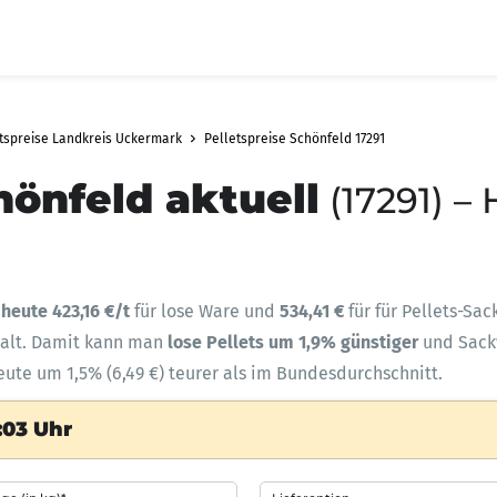
tspreise Landkreis Uckermark
Pelletspreise Schönfeld 17291
hönfeld aktuell
(17291) –
t
heute 423,16 €/t
für lose Ware und
534,41 €
für für Pellets-Sa
halt. Damit kann man
lose Pellets um 1,9% günstiger
und Sac
heute um 1,5% (6,49 €) teurer als im Bundesdurchschnitt.
:03 Uhr