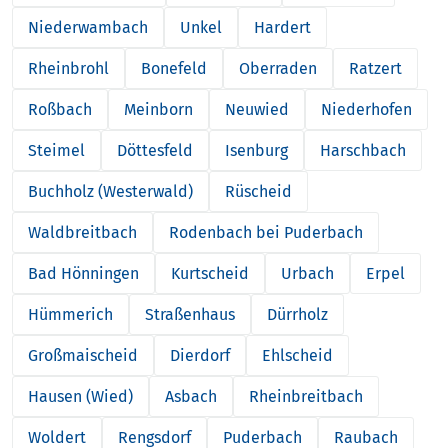
Niederwambach
Unkel
Hardert
Rheinbrohl
Bonefeld
Oberraden
Ratzert
Roßbach
Meinborn
Neuwied
Niederhofen
Steimel
Döttesfeld
Isenburg
Harschbach
Buchholz (Westerwald)
Rüscheid
Waldbreitbach
Rodenbach bei Puderbach
Bad Hönningen
Kurtscheid
Urbach
Erpel
Hümmerich
Straßenhaus
Dürrholz
Großmaischeid
Dierdorf
Ehlscheid
Hausen (Wied)
Asbach
Rheinbreitbach
Woldert
Rengsdorf
Puderbach
Raubach