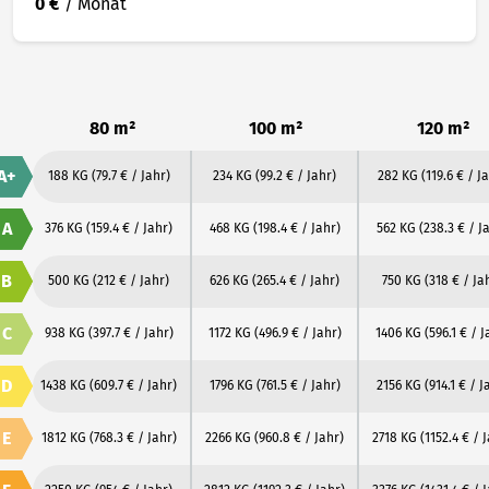
0 €
/ Monat
80 m²
100 m²
120 m²
A+
188 KG
(79.7 € / Jahr)
234 KG
(99.2 € / Jahr)
282 KG
(119.6 € / J
A
376 KG
(159.4 € / Jahr)
468 KG
(198.4 € / Jahr)
562 KG
(238.3 € / J
B
500 KG
(212 € / Jahr)
626 KG
(265.4 € / Jahr)
750 KG
(318 € / Ja
C
938 KG
(397.7 € / Jahr)
1172 KG
(496.9 € / Jahr)
1406 KG
(596.1 € / J
D
1438 KG
(609.7 € / Jahr)
1796 KG
(761.5 € / Jahr)
2156 KG
(914.1 € / J
E
1812 KG
(768.3 € / Jahr)
2266 KG
(960.8 € / Jahr)
2718 KG
(1152.4 € / 