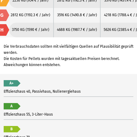
F
2250 KG
(954 € / Jahr)
2812 KG
(1192.3 € / Jahr)
3376 KG
(1431.4 € / 
G
2812 KG
(1192.3 € / Jahr)
3516 KG
(1490.8 € / Jahr)
4218 KG
(1788.4 € / 
H
3750 KG
(1590 € / Jahr)
4688 KG
(1987.7 € / Jahr)
5626 KG
(2385.4 € / 
Die Verbrauchsdaten sollten mit vielfältigen Quellen auf Plausibilität geprüft
werden.
Die Kosten für Pellets wurden mit tagesaktuellen Preisen berechnet.
Abweichungen können entstehen.
A+
Effizienzhaus 40, Passivhaus, Nullenergiehaus
A
Effizienzhaus 55, 3-Liter-Haus
B