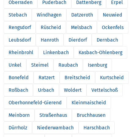
Oberraden
Puderbach
Dattenberg
Erpel
Stebach
Windhagen
Datzeroth
Neuwied
Rengsdorf
Rüscheid
Melsbach
Ockenfels
Leubsdorf
Hanroth
Dierdorf
Dernbach
Rheinbrohl
Linkenbach
Kasbach-Ohlenberg
Unkel
Steimel
Raubach
Isenburg
Bonefeld
Ratzert
Breitscheid
Kurtscheid
Roßbach
Urbach
Woldert
Vettelschoß
Oberhonnefeld-Gierend
Kleinmaischeid
Meinborn
Straßenhaus
Bruchhausen
Dürrholz
Niederwambach
Harschbach