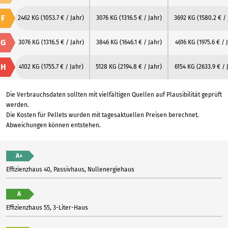
F
2462 KG
(1053.7 € / Jahr)
3076 KG
(1316.5 € / Jahr)
3692 KG
(1580.2 € / 
G
3076 KG
(1316.5 € / Jahr)
3846 KG
(1646.1 € / Jahr)
4616 KG
(1975.6 € / 
H
4102 KG
(1755.7 € / Jahr)
5128 KG
(2194.8 € / Jahr)
6154 KG
(2633.9 € / 
Die Verbrauchsdaten sollten mit vielfältigen Quellen auf Plausibilität geprüft
werden.
Die Kosten für Pellets wurden mit tagesaktuellen Preisen berechnet.
Abweichungen können entstehen.
A+
Effizienzhaus 40, Passivhaus, Nullenergiehaus
A
Effizienzhaus 55, 3-Liter-Haus