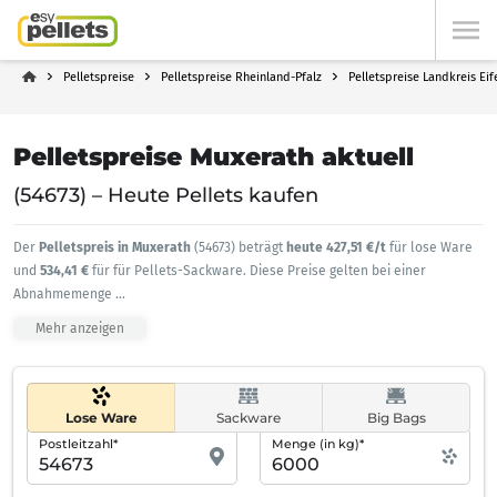
Pelletspreise
Pelletspreise Rheinland-Pfalz
Pelletspreise Landkreis Eif
Pelletspreise Muxerath aktuell
(54673) – Heute Pellets kaufen
Der
Pelletspreis in Muxerath
(54673) beträgt
heute 427,51 €/t
für lose Ware
und
534,41 €
für für Pellets-Sackware. Diese Preise gelten bei einer
Abnahmemenge
...
Mehr anzeigen
Lose Ware
Sackware
Big Bags
Postleitzahl*
Menge (in kg)*