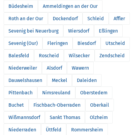
Büdesheim
Ammeldingen an der Our
Roth an der Our
Dockendorf
Schleid
Affler
Sevenig bei Neuerburg
Wiersdorf
Eßlingen
Sevenig (Our)
Fleringen
Biesdorf
Utscheid
Balesfeld
Roscheid
Wilsecker
Zendscheid
Niederweiler
Alsdorf
Wawern
Dauwelshausen
Meckel
Daleiden
Pittenbach
Nimsreuland
Oberstedem
Buchet
Fischbach-Oberraden
Oberkail
Wißmannsdorf
Sankt Thomas
Olzheim
Niederraden
Üttfeld
Rommersheim