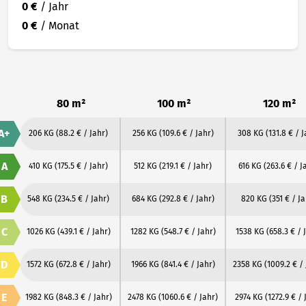
0 €
/ Jahr
0 €
/ Monat
80 m²
100 m²
120 m²
A+
206 KG
(88.2 € / Jahr)
256 KG
(109.6 € / Jahr)
308 KG
(131.8 € / J
A
410 KG
(175.5 € / Jahr)
512 KG
(219.1 € / Jahr)
616 KG
(263.6 € / J
B
548 KG
(234.5 € / Jahr)
684 KG
(292.8 € / Jahr)
820 KG
(351 € / Ja
C
1026 KG
(439.1 € / Jahr)
1282 KG
(548.7 € / Jahr)
1538 KG
(658.3 € / 
D
1572 KG
(672.8 € / Jahr)
1966 KG
(841.4 € / Jahr)
2358 KG
(1009.2 € /
E
1982 KG
(848.3 € / Jahr)
2478 KG
(1060.6 € / Jahr)
2974 KG
(1272.9 € / 