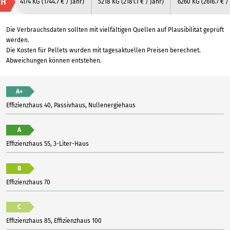
H
4174 KG
(1744.7 € / Jahr)
5218 KG
(2181.1 € / Jahr)
6260 KG
(2616.7 € /
Die Verbrauchsdaten sollten mit vielfältigen Quellen auf Plausibilität geprüft
werden.
Die Kosten für Pellets wurden mit tagesaktuellen Preisen berechnet.
Abweichungen können entstehen.
A+
Effizienzhaus 40, Passivhaus, Nullenergiehaus
A
Effizienzhaus 55, 3-Liter-Haus
B
Effizienzhaus 70
C
Effizienzhaus 85, Effizienzhaus 100