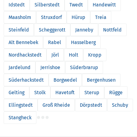
Idstedt
Silberstedt
Twedt
Handewitt
Maasholm
Struxdorf
Hürup
Treia
Steinfeld
Scheggerott
Janneby
Nottfeld
Alt Bennebek
Rabel
Hasselberg
Nordhackstedt
Jörl
Holt
Kropp
Jardelund
Jerrishoe
Süderbrarup
Süderhackstedt
Borgwedel
Bergenhusen
Gelting
Stolk
Havetoft
Sterup
Rügge
Ellingstedt
Groß Rheide
Dörpstedt
Schuby
Stangheck