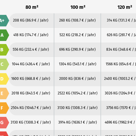
80 m²
100 m²
120 m²
A+
208 KG
(86.9 € / Jahr)
260 KG
(108.7 € / Jahr)
314 KG
(131.3 € / 
A
418 KG
(174.7 € / Jahr)
522 KG
(218.2 € / Jahr)
626 KG
(261.7 € / 
B
556 KG
(232.4 € / Jahr)
696 KG
(290.9 € / Jahr)
834 KG
(348.6 € / 
C
1044 KG
(436.4 € / Jahr)
1304 KG
(545.1 € / Jahr)
1566 KG
(654.6 € / 
D
1600 KG
(668.8 € / Jahr)
2000 KG
(836 € / Jahr)
2400 KG
(1003.2 € /
E
2018 KG
(843.5 € / Jahr)
2522 KG
(1054.2 € / Jahr)
3026 KG
(1264.9 € /
F
2504 KG
(1046.7 € / Jahr)
3130 KG
(1308.3 € / Jahr)
3756 KG
(1570 € / 
G
3130 KG
(1308.3 € / Jahr)
3914 KG
(1636.1 € / Jahr)
4696 KG
(1962.9 € /