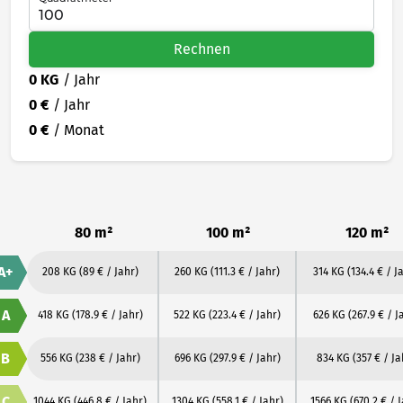
Rechnen
0 KG
/ Jahr
0 €
/ Jahr
0 €
/ Monat
80 m²
100 m²
120 m²
A+
208 KG
(89 € / Jahr)
260 KG
(111.3 € / Jahr)
314 KG
(134.4 € / J
A
418 KG
(178.9 € / Jahr)
522 KG
(223.4 € / Jahr)
626 KG
(267.9 € / J
B
556 KG
(238 € / Jahr)
696 KG
(297.9 € / Jahr)
834 KG
(357 € / Ja
C
1044 KG
(446.8 € / Jahr)
1304 KG
(558.1 € / Jahr)
1566 KG
(670.2 € / 