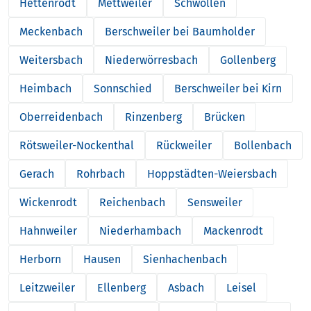
Hettenrodt
Mettweiler
Schwollen
Meckenbach
Berschweiler bei Baumholder
Weitersbach
Niederwörresbach
Gollenberg
Heimbach
Sonnschied
Berschweiler bei Kirn
Oberreidenbach
Rinzenberg
Brücken
Rötsweiler-Nockenthal
Rückweiler
Bollenbach
Gerach
Rohrbach
Hoppstädten-Weiersbach
Wickenrodt
Reichenbach
Sensweiler
Hahnweiler
Niederhambach
Mackenrodt
Herborn
Hausen
Sienhachenbach
Leitzweiler
Ellenberg
Asbach
Leisel