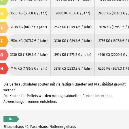
D
1600 KG
(684.8 € / Jahr)
2000 KG
(856 € / Jahr)
2400 KG
(1027.2 € / 
E
2018 KG
(863.7 € / Jahr)
2522 KG
(1079.4 € / Jahr)
3026 KG
(1295.1 € / 
F
2504 KG
(1071.7 € / Jahr)
3130 KG
(1339.6 € / Jahr)
3756 KG
(1607.6 € / 
G
3130 KG
(1339.6 € / Jahr)
3914 KG
(1675.2 € / Jahr)
4696 KG
(2009.9 € / 
H
4174 KG
(1786.5 € / Jahr)
5218 KG
(2233.3 € / Jahr)
6260 KG
(2679.3 € / 
Die Verbrauchsdaten sollten mit vielfältigen Quellen auf Plausibilität geprüft
werden.
Die Kosten für Pellets wurden mit tagesaktuellen Preisen berechnet.
Abweichungen können entstehen.
A+
Effizienzhaus 40, Passivhaus, Nullenergiehaus