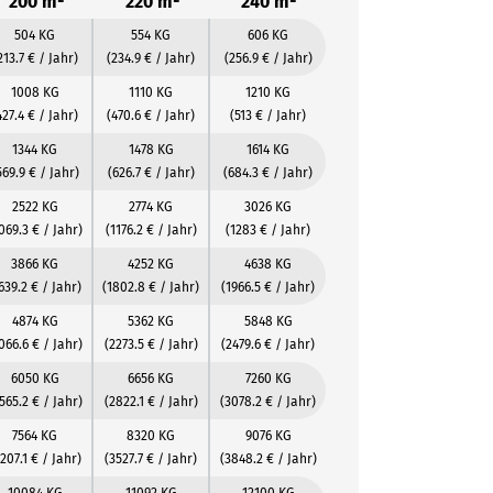
200 m²
220 m²
240 m²
504 KG
554 KG
606 KG
213.7 € / Jahr)
(234.9 € / Jahr)
(256.9 € / Jahr)
1008 KG
1110 KG
1210 KG
427.4 € / Jahr)
(470.6 € / Jahr)
(513 € / Jahr)
1344 KG
1478 KG
1614 KG
569.9 € / Jahr)
(626.7 € / Jahr)
(684.3 € / Jahr)
2522 KG
2774 KG
3026 KG
069.3 € / Jahr)
(1176.2 € / Jahr)
(1283 € / Jahr)
3866 KG
4252 KG
4638 KG
639.2 € / Jahr)
(1802.8 € / Jahr)
(1966.5 € / Jahr)
4874 KG
5362 KG
5848 KG
066.6 € / Jahr)
(2273.5 € / Jahr)
(2479.6 € / Jahr)
6050 KG
6656 KG
7260 KG
565.2 € / Jahr)
(2822.1 € / Jahr)
(3078.2 € / Jahr)
7564 KG
8320 KG
9076 KG
207.1 € / Jahr)
(3527.7 € / Jahr)
(3848.2 € / Jahr)