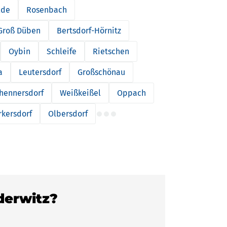
lde
Rosenbach
Groß Düben
Bertsdorf-Hörnitz
Oybin
Schleife
Rietschen
a
Leutersdorf
Großschönau
hennersdorf
Weißkeißel
Oppach
kersdorf
Olbersdorf
Oderwitz?