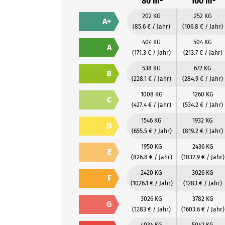
80 m²
100 m²
202 KG
252 KG
A+
(85.6 € / Jahr)
(106.8 € / Jahr)
404 KG
504 KG
A
(171.3 € / Jahr)
(213.7 € / Jahr)
538 KG
672 KG
B
(228.1 € / Jahr)
(284.9 € / Jahr)
1008 KG
1260 KG
C
(427.4 € / Jahr)
(534.2 € / Jahr)
1546 KG
1932 KG
D
(655.5 € / Jahr)
(819.2 € / Jahr)
1950 KG
2436 KG
E
(826.8 € / Jahr)
(1032.9 € / Jahr)
2420 KG
3026 KG
F
(1026.1 € / Jahr)
(1283 € / Jahr)
3026 KG
3782 KG
G
(1283 € / Jahr)
(1603.6 € / Jahr)