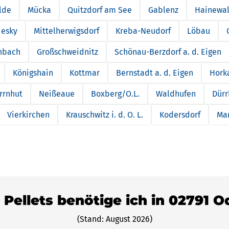
lde
Mücka
Quitzdorf am See
Gablenz
Hainewa
iesky
Mittelherwigsdorf
Kreba-Neudorf
Löbau
nbach
Großschweidnitz
Schönau-Berzdorf a. d. Eigen
Königshain
Kottmar
Bernstadt a. d. Eigen
Hork
rrnhut
Neißeaue
Boxberg/O.L.
Waldhufen
Dürr
Vierkirchen
Krauschwitz i. d. O. L.
Kodersdorf
Mar
 Pellets benötige ich in 02791 
(Stand: August 2026)