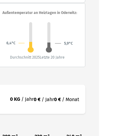
Außentemperatur an Heiztagen in Oderwitz:
6,4°C
5,9°C
Durchschnitt 2025
Letzte 20 Jahre
0 KG
/ Jahr
0 €
/ Jahr
0 €
/ Monat