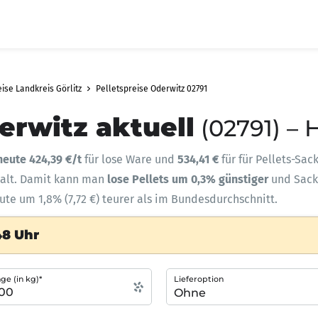
ise Landkreis Görlitz
Pelletspreise Oderwitz 02791
erwitz aktuell
(02791) – 
heute 424,39 €/t
für lose Ware und
534,41 €
für für Pellets-Sac
halt. Damit kann man
lose Pellets um 0,3% günstiger
und Sac
ute um 1,8% (7,72 €) teurer als im Bundesdurchschnitt.
48 Uhr
e (in kg)*
Lieferoption