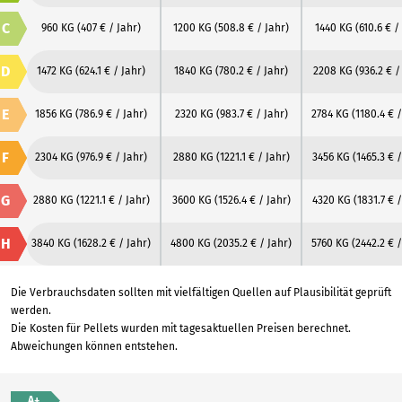
C
960 KG
(407 € / Jahr)
1200 KG
(508.8 € / Jahr)
1440 KG
(610.6 € /
D
1472 KG
(624.1 € / Jahr)
1840 KG
(780.2 € / Jahr)
2208 KG
(936.2 € /
E
1856 KG
(786.9 € / Jahr)
2320 KG
(983.7 € / Jahr)
2784 KG
(1180.4 € /
F
2304 KG
(976.9 € / Jahr)
2880 KG
(1221.1 € / Jahr)
3456 KG
(1465.3 € /
G
2880 KG
(1221.1 € / Jahr)
3600 KG
(1526.4 € / Jahr)
4320 KG
(1831.7 € /
H
3840 KG
(1628.2 € / Jahr)
4800 KG
(2035.2 € / Jahr)
5760 KG
(2442.2 € /
Die Verbrauchsdaten sollten mit vielfältigen Quellen auf Plausibilität geprüft
werden.
Die Kosten für Pellets wurden mit tagesaktuellen Preisen berechnet.
Abweichungen können entstehen.
A+