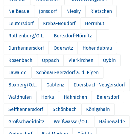
Neißeaue
Jonsdorf
Niesky
Rietschen
Leutersdorf
Kreba-Neudorf
Herrnhut
Rothenburg/O.L.
Bertsdorf-Hörnitz
Dürrhennersdorf
Oderwitz
Hohendubrau
Rosenbach
Oppach
Vierkirchen
Oybin
Lawalde
Schönau-Berzdorf a. d. Eigen
Boxberg/O.L.
Gablenz
Ebersbach-Neugersdorf
Waldhufen
Horka
Hähnichen
Beiersdorf
Seifhennersdorf
Schönbach
Königshain
Großschweidnitz
Weißwasser/O.L.
Hainewalde
Kodersdorf
Bad Muskau
Görlitz