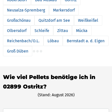
Neusalza-Spremberg
Markersdorf
Großschönau
Quitzdorf am See
Weißkeißel
Olbersdorf
Schleife
Zittau
Mücka
Reichenbach/O.L.
Löbau
Bernstadt a. d. Eigen
Groß Düben
Wie viel Pellets benötige ich in
02899 Ostritz?
(Stand: August 2026)