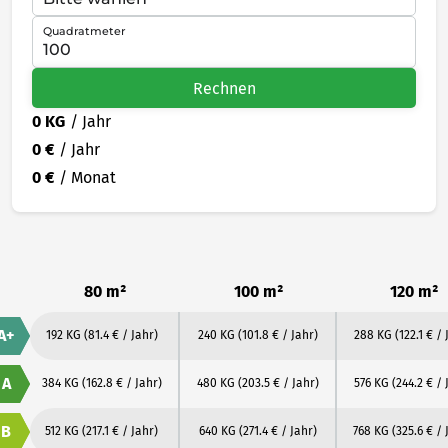
Quadratmeter
Rechnen
0 KG
/ Jahr
0 €
/ Jahr
0 €
/ Monat
80 m²
100 m²
120 m²
A+
192 KG
(81.4 € / Jahr)
240 KG
(101.8 € / Jahr)
288 KG
(122.1 € / 
A
384 KG
(162.8 € / Jahr)
480 KG
(203.5 € / Jahr)
576 KG
(244.2 € / 
B
512 KG
(217.1 € / Jahr)
640 KG
(271.4 € / Jahr)
768 KG
(325.6 € / 