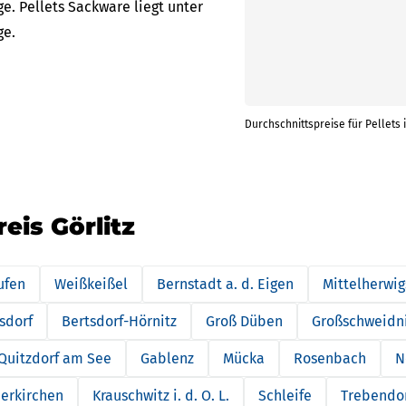
e. Pellets Sackware liegt unter
ge.
Durchschnittspreise für Pellets i
eis Görlitz
ufen
Weißkeißel
Bernstadt a. d. Eigen
Mittelherwig
sdorf
Bertsdorf-Hörnitz
Groß Düben
Großschweidni
Quitzdorf am See
Gablenz
Mücka
Rosenbach
N
ierkirchen
Krauschwitz i. d. O. L.
Schleife
Trebendo