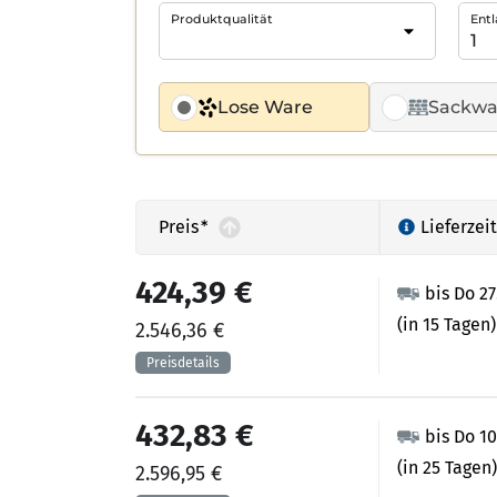
Produktqualität
Entl
Lose Ware
Sackwa
Preis
*
Lieferzeit
424,39 €
bis Do 2
(in 15 Tagen)
2.546,36 €
432,83 €
bis Do 1
(in 25 Tagen)
2.596,95 €