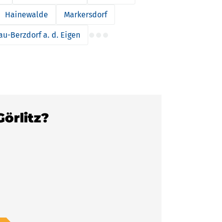
Hainewalde
Markersdorf
u-Berzdorf a. d. Eigen
Görlitz?