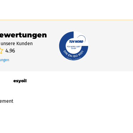
Bewertungen
 unsere Kunden
4.96
tungen
esyoil
gement