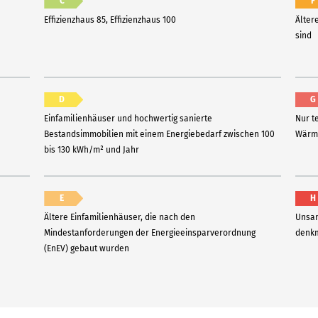
C
F
Effizienzhaus 85, Effizienzhaus 100
Älter
sind
D
G
Einfamilienhäuser und hochwertig sanierte
Nur t
Bestandsimmobilien mit einem Energiebedarf zwischen 100
Wärme
bis 130 kWh/m² und Jahr
E
H
Ältere Einfamilienhäuser, die nach den
Unsan
Mindestanforderungen der Energieeinsparverordnung
denkm
(EnEV) gebaut wurden