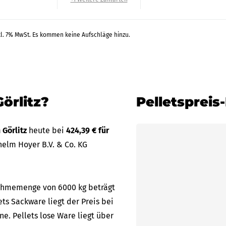
kl. 7% MwSt. Es kommen keine Aufschläge hinzu.
örlitz?
Pelletspreis
 Görlitz
heute bei
424,39 € für
elm Hoyer B.V. & Co. KG
bnahmemenge von 6000 kg beträgt
lets Sackware liegt der Preis bei
ne. Pellets lose Ware liegt über