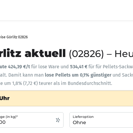
ise Görlitz 02826
litz aktuell
(02826) – Heu
ute 424,39 €/t
für lose Ware und
534,41 €
für für Pellets-Sackw
halt. Damit kann man
lose Pellets um 0,1% günstiger
und Sac
te um 1,8% (7,72 €) teurer als im Bundesdurchschnitt.
 Uhr
e (in kg)*
Lieferoption