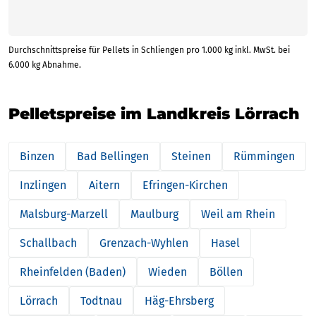
Durchschnittspreise für Pellets in Schliengen pro 1.000 kg inkl. MwSt. bei
6.000 kg Abnahme.
Pelletspreise im Landkreis Lörrach
Binzen
Bad Bellingen
Steinen
Rümmingen
Inzlingen
Aitern
Efringen-Kirchen
Malsburg-Marzell
Maulburg
Weil am Rhein
Schallbach
Grenzach-Wyhlen
Hasel
Rheinfelden (Baden)
Wieden
Böllen
Lörrach
Todtnau
Häg-Ehrsberg