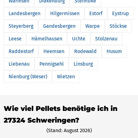
Warmsen
Drakenburg
Steimbke
Landesbergen
Hilgermissen
Estorf
Eystrup
Steyerberg
Gandesbergen
Warpe
Stöckse
Leese
Hämelhausen
Uchte
Stolzenau
Raddestorf
Heemsen
Rodewald
Husum
Liebenau
Pennigsehl
Linsburg
Nienburg (Weser)
Wietzen
Wie viel Pellets benötige ich in
27324 Schweringen?
(Stand: August 2026)