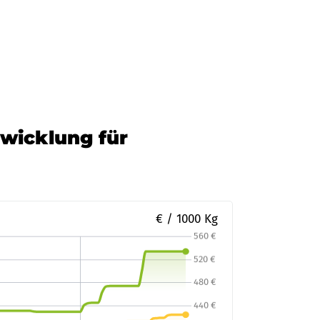
isen Agil Leese eG
Zur Bestellung
twicklung für
€ / 1000 Kg