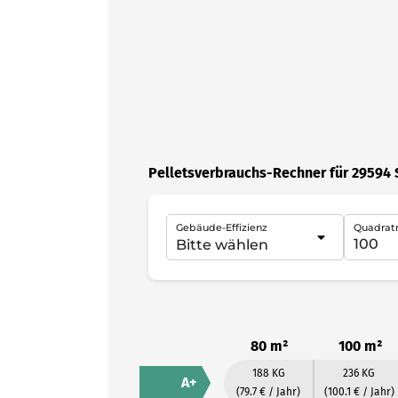
Pelletsverbrauchs-Rechner für 29594 
Gebäude-Effizienz
Quadrat
80 m²
100 m²
188 KG
236 KG
A+
(79.7 € / Jahr)
(100.1 € / Jahr)