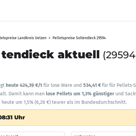
letspreise Landkreis Uelzen
Pelletspreise Soltendieck 29594
ltendieck aktuell
(29594
ägt
heute 424,39 €/t
für lose Ware und
534,41 €
für für Pellets
halt. Damit kann man
lose Pellets um 1,3% günstiger
und Sac
d heute um 1,5% (6,26 €) teurer als im Bundesdurchschnitt.
08:31 Uhr