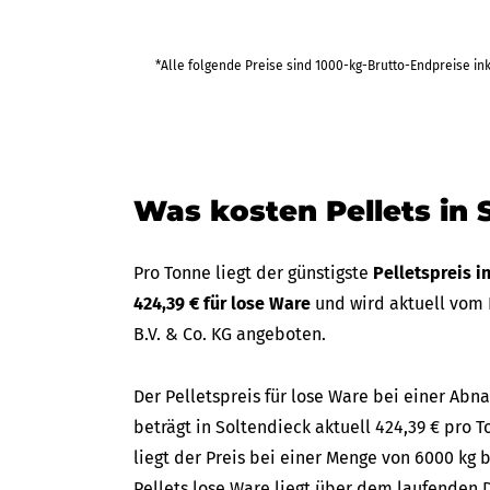
429,01 €
*Alle folgende Preise sind 1000-kg-Brutto-Endpreise in
bis Di 06
(in 42 Tagen
2.574,03 €
Was kosten Pellets in 
Pro Tonne liegt der günstigste
Pelletspreis i
424,39 € für lose Ware
und wird aktuell vom
B.V. & Co. KG angeboten.
Der Pelletspreis für lose Ware bei einer A
beträgt in Soltendieck aktuell 424,39 € pro T
liegt der Preis bei einer Menge von 6000 kg b
Pellets lose Ware liegt über dem laufenden D