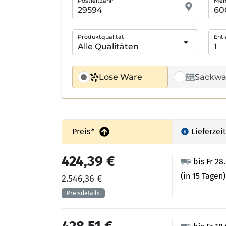
Postleitzahl*
Meng
Produktqualität
Entl
Lose Ware
Sackwa
Preis
*
Lieferzeit
424,39 €
bis Fr 28
(in 15 Tagen)
2.546,36 €