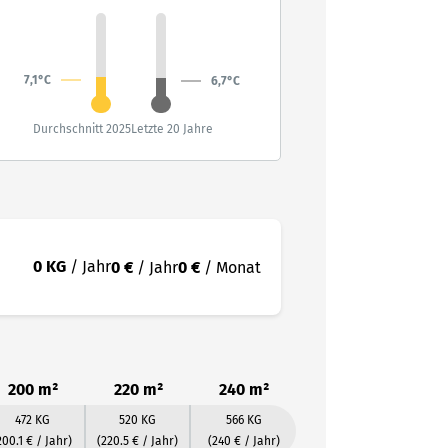
7,1°C
6,7°C
Durchschnitt 2025
Letzte 20 Jahre
0 KG
/ Jahr
0 €
/ Jahr
0 €
/ Monat
200 m²
220 m²
240 m²
472 KG
520 KG
566 KG
200.1 € / Jahr)
(220.5 € / Jahr)
(240 € / Jahr)