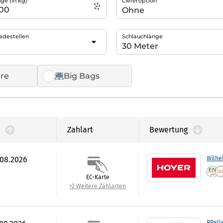
e (in kg)*
Lieferoption
adestellen
Schlauchlänge
re
Big Bags
Zahlart
Bewertung
.08.2026
Wilhe
EC-Karte
+2 Weitere Zahlarten
RPell