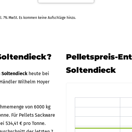
kl. 7% MwSt. Es kommen keine Aufschläge hinzu.
.10.2026
Raiffe
)
Barzahlung
+2 Weitere Zahlarten
Soltendieck?
Pelletspreis-En
Soltendieck
n Soltendieck
heute bei
 Händler Wilhelm Hoyer
bnahmemenge von 6000 kg
onne. Für Pellets Sackware
ei 534,41 € pro Tonne.
urchschnitt der letzten 7