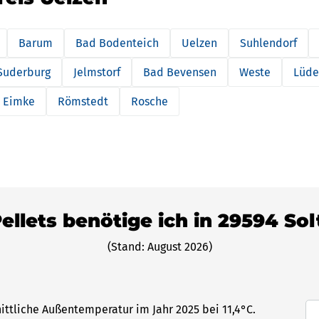
Barum
Bad Bodenteich
Uelzen
Suhlendorf
Suderburg
Jelmstorf
Bad Bevensen
Weste
Lüde
Eimke
Römstedt
Rosche
Pellets benötige ich in 29594 So
(Stand: August 2026)
ittliche Außentemperatur im Jahr 2025 bei 11,4°C.