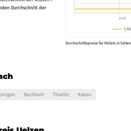
enden Durchschnitt der
Durchschnittspreise für Pellets in Solte
nach
singen
Bockholt
Thielitz
Kakau
reis Uelzen