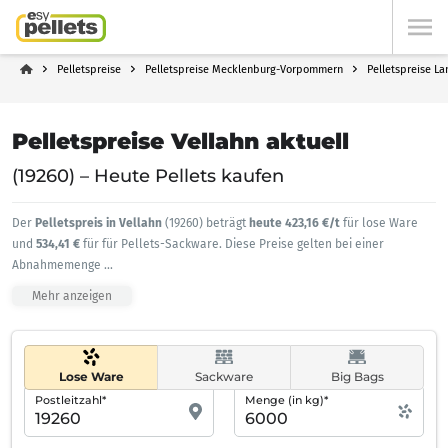
Pelletspreise
Pelletspreise Mecklenburg-Vorpommern
Pelletspreise L
Pelletspreise Vellahn aktuell
(19260) – Heute Pellets kaufen
Der
Pelletspreis in Vellahn
(19260) beträgt
heute 423,16 €/t
für lose Ware
und
534,41 €
für für Pellets-Sackware. Diese Preise gelten bei einer
Abnahmemenge
...
Mehr anzeigen
Lose Ware
Sackware
Big Bags
Postleitzahl*
Menge (in kg)*