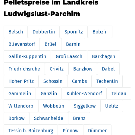
Pelletspreise im Landkreis
Ludwigslust-Parchim
Belsch
Dobbertin
Spornitz
Bobzin
Blievenstorf
Brüel
Barnin
Gallin-Kuppentin
Groß Laasch
Barkhagen
Friedrichsruhe
Crivitz
Banzkow
Dabel
Hohen Pritz
Schossin
Cambs
Techentin
Gammelin
Ganzlin
Kuhlen-Wendorf
Teldau
Wittendörp
Wöbbelin
Siggelkow
Uelitz
Borkow
Schwanheide
Brenz
Tessin b. Boizenburg
Pinnow
Dümmer