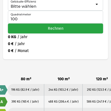
Gebäude-Effizienz
Quadratmeter
Rechnen
0 KG
/ Jahr
0 €
/ Jahr
0 €
/ Monat
80 m²
100 m²
120 m²
A+
196 KG
(82.9 € / Jahr)
244 KG
(103.2 € / Jahr)
292 KG
(123.5 € / 
A
390 KG
(165 € / Jahr)
488 KG
(206.4 € / Jahr)
586 KG
(247.9 € / 