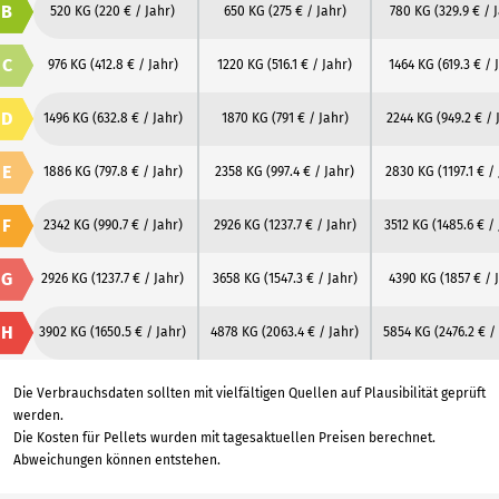
B
520 KG
(220 € / Jahr)
650 KG
(275 € / Jahr)
780 KG
(329.9 € / 
C
976 KG
(412.8 € / Jahr)
1220 KG
(516.1 € / Jahr)
1464 KG
(619.3 € / 
D
1496 KG
(632.8 € / Jahr)
1870 KG
(791 € / Jahr)
2244 KG
(949.2 € / 
E
1886 KG
(797.8 € / Jahr)
2358 KG
(997.4 € / Jahr)
2830 KG
(1197.1 € /
F
2342 KG
(990.7 € / Jahr)
2926 KG
(1237.7 € / Jahr)
3512 KG
(1485.6 € /
G
2926 KG
(1237.7 € / Jahr)
3658 KG
(1547.3 € / Jahr)
4390 KG
(1857 € / 
H
3902 KG
(1650.5 € / Jahr)
4878 KG
(2063.4 € / Jahr)
5854 KG
(2476.2 € /
Die Verbrauchsdaten sollten mit vielfältigen Quellen auf Plausibilität geprüft
werden.
Die Kosten für Pellets wurden mit tagesaktuellen Preisen berechnet.
Abweichungen können entstehen.