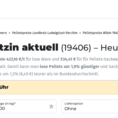
mmern
Pelletspreise Landkreis Ludwigslust-Parchim
Pelletspreise Witzin 194
tzin aktuell
(19406) – Heu
ute 423,16 €/t
für lose Ware und
534,41 €
für für Pellets-Sackwa
halt. Damit kann man
lose Pellets um 1,9% günstiger
und Sac
e um 1,5% (6,49 €) teurer als im Bundesdurchschnitt.
 Uhr
e (in kg)*
Lieferoption