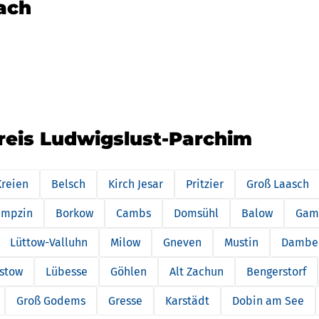
nach
reis Ludwigslust-Parchim
Kreien
Belsch
Kirch Jesar
Pritzier
Groß Laasch
empzin
Borkow
Cambs
Domsühl
Balow
Gam
Lüttow-Valluhn
Milow
Gneven
Mustin
Dambe
stow
Lübesse
Göhlen
Alt Zachun
Bengerstorf
Groß Godems
Gresse
Karstädt
Dobin am See