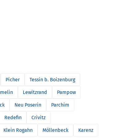
Picher
Tessin b. Boizenburg
melin
Lewitzrand
Pampow
ck
Neu Poserin
Parchim
Redefin
Crivitz
Klein Rogahn
Möllenbeck
Karenz