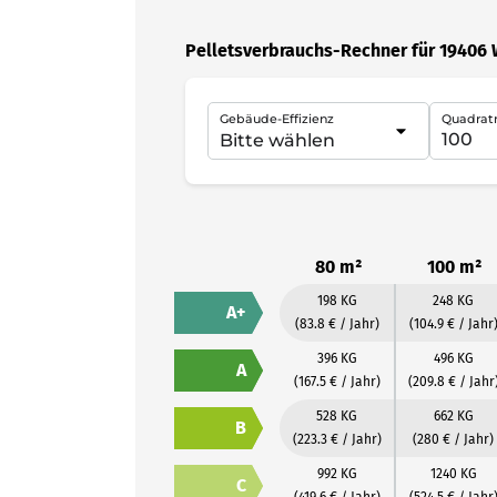
Pelletsverbrauchs-Rechner für 19406 
Gebäude-Effizienz
Quadrat
80 m²
100 m²
198 KG
248 KG
A+
(83.8 € / Jahr)
(104.9 € / Jahr
396 KG
496 KG
A
(167.5 € / Jahr)
(209.8 € / Jahr
528 KG
662 KG
B
(223.3 € / Jahr)
(280 € / Jahr)
992 KG
1240 KG
C