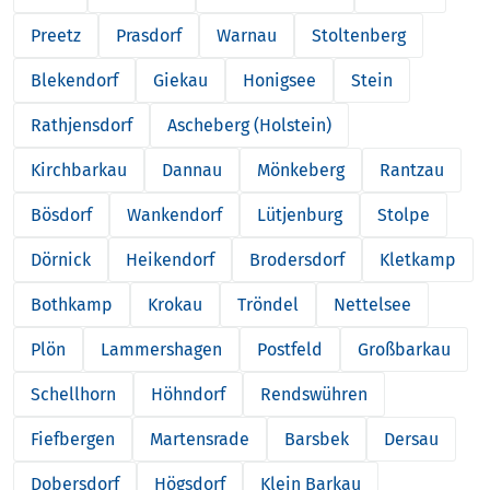
Preetz
Prasdorf
Warnau
Stoltenberg
Blekendorf
Giekau
Honigsee
Stein
Rathjensdorf
Ascheberg (Holstein)
Kirchbarkau
Dannau
Mönkeberg
Rantzau
Bösdorf
Wankendorf
Lütjenburg
Stolpe
Dörnick
Heikendorf
Brodersdorf
Kletkamp
Bothkamp
Krokau
Tröndel
Nettelsee
Plön
Lammershagen
Postfeld
Großbarkau
Schellhorn
Höhndorf
Rendswühren
Fiefbergen
Martensrade
Barsbek
Dersau
Dobersdorf
Högsdorf
Klein Barkau