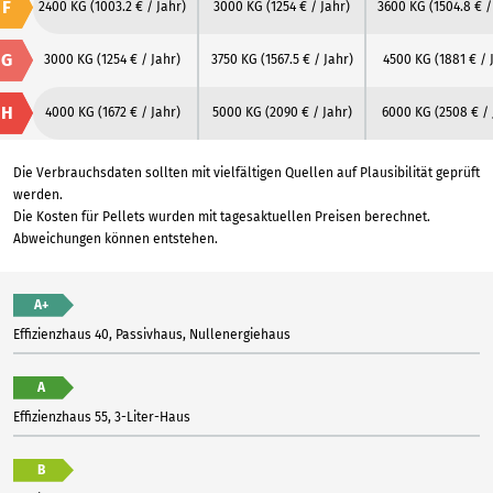
F
2400 KG
(1003.2 € / Jahr)
3000 KG
(1254 € / Jahr)
3600 KG
(1504.8 € /
G
3000 KG
(1254 € / Jahr)
3750 KG
(1567.5 € / Jahr)
4500 KG
(1881 € / 
H
4000 KG
(1672 € / Jahr)
5000 KG
(2090 € / Jahr)
6000 KG
(2508 € / 
Die Verbrauchsdaten sollten mit vielfältigen Quellen auf Plausibilität geprüft
werden.
Die Kosten für Pellets wurden mit tagesaktuellen Preisen berechnet.
Abweichungen können entstehen.
A+
Effizienzhaus 40, Passivhaus, Nullenergiehaus
A
Effizienzhaus 55, 3-Liter-Haus
B