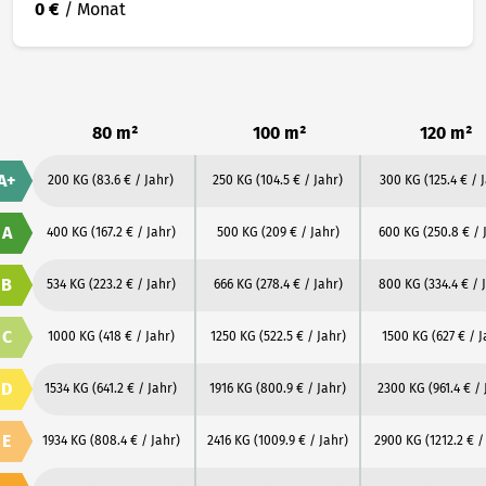
0 €
/ Monat
80 m²
100 m²
120 m²
A+
200 KG
(83.6 € / Jahr)
250 KG
(104.5 € / Jahr)
300 KG
(125.4 € / 
A
400 KG
(167.2 € / Jahr)
500 KG
(209 € / Jahr)
600 KG
(250.8 € / 
B
534 KG
(223.2 € / Jahr)
666 KG
(278.4 € / Jahr)
800 KG
(334.4 € / 
C
1000 KG
(418 € / Jahr)
1250 KG
(522.5 € / Jahr)
1500 KG
(627 € / J
D
1534 KG
(641.2 € / Jahr)
1916 KG
(800.9 € / Jahr)
2300 KG
(961.4 € /
E
1934 KG
(808.4 € / Jahr)
2416 KG
(1009.9 € / Jahr)
2900 KG
(1212.2 € /