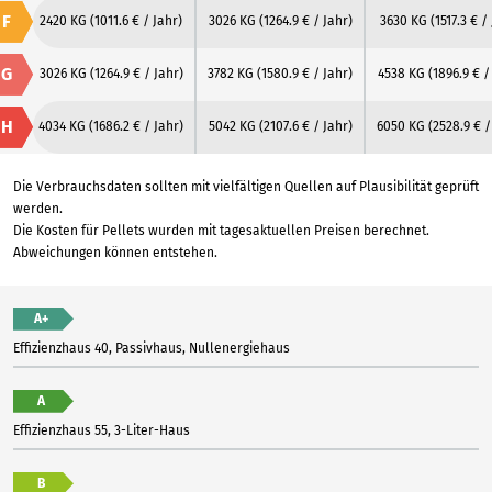
F
2420 KG
(1011.6 € / Jahr)
3026 KG
(1264.9 € / Jahr)
3630 KG
(1517.3 € /
G
3026 KG
(1264.9 € / Jahr)
3782 KG
(1580.9 € / Jahr)
4538 KG
(1896.9 € /
H
4034 KG
(1686.2 € / Jahr)
5042 KG
(2107.6 € / Jahr)
6050 KG
(2528.9 € /
Die Verbrauchsdaten sollten mit vielfältigen Quellen auf Plausibilität geprüft
werden.
Die Kosten für Pellets wurden mit tagesaktuellen Preisen berechnet.
Abweichungen können entstehen.
A+
Effizienzhaus 40, Passivhaus, Nullenergiehaus
A
Effizienzhaus 55, 3-Liter-Haus
B