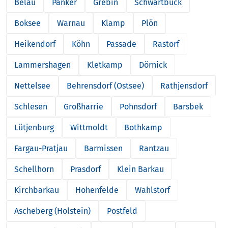
Belau
Panker
Grebin
Schwartbuck
Boksee
Warnau
Klamp
Plön
Heikendorf
Köhn
Passade
Rastorf
Lammershagen
Kletkamp
Dörnick
Nettelsee
Behrensdorf (Ostsee)
Rathjensdorf
Schlesen
Großharrie
Pohnsdorf
Barsbek
Lütjenburg
Wittmoldt
Bothkamp
Fargau-Pratjau
Barmissen
Rantzau
Schellhorn
Prasdorf
Klein Barkau
Kirchbarkau
Hohenfelde
Wahlstorf
Ascheberg (Holstein)
Postfeld