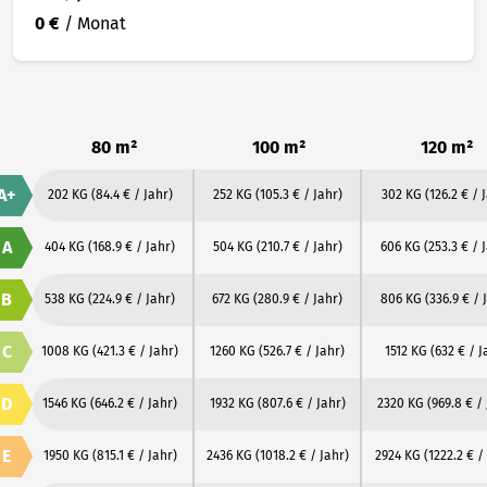
0 €
/ Monat
80 m²
100 m²
120 m²
A+
202 KG
(84.4 € / Jahr)
252 KG
(105.3 € / Jahr)
302 KG
(126.2 € / 
A
404 KG
(168.9 € / Jahr)
504 KG
(210.7 € / Jahr)
606 KG
(253.3 € / 
B
538 KG
(224.9 € / Jahr)
672 KG
(280.9 € / Jahr)
806 KG
(336.9 € / 
C
1008 KG
(421.3 € / Jahr)
1260 KG
(526.7 € / Jahr)
1512 KG
(632 € / J
D
1546 KG
(646.2 € / Jahr)
1932 KG
(807.6 € / Jahr)
2320 KG
(969.8 € /
E
1950 KG
(815.1 € / Jahr)
2436 KG
(1018.2 € / Jahr)
2924 KG
(1222.2 € /