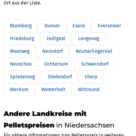
Ort aus der Liste.
Blomberg
Dunum
Esens
Eversmeer
Friedeburg
Holtgast
Langeoog
Moorweg
Nenndorf
Neuharlingersiel
Neuschoo
Ochtersum
Schweindorf
Spiekeroog
Stedesdorf
Utarp
Werdum
Westerholt
Wittmund
Andere Landkreise mit
Pelletspreisen
in Niedersachsen
Für nähere Informationen zum Pelletspreis in weiteren