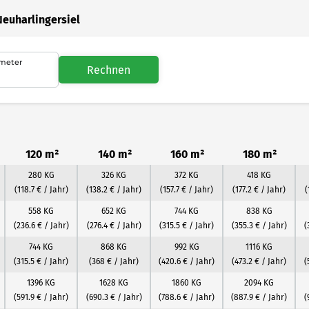
Neuharlingersiel
meter
Rechnen
120 m²
140 m²
160 m²
180 m²
280 KG
326 KG
372 KG
418 KG
(118.7 € / Jahr)
(138.2 € / Jahr)
(157.7 € / Jahr)
(177.2 € / Jahr)
(
558 KG
652 KG
744 KG
838 KG
(236.6 € / Jahr)
(276.4 € / Jahr)
(315.5 € / Jahr)
(355.3 € / Jahr)
(
744 KG
868 KG
992 KG
1116 KG
(315.5 € / Jahr)
(368 € / Jahr)
(420.6 € / Jahr)
(473.2 € / Jahr)
(
1396 KG
1628 KG
1860 KG
2094 KG
(591.9 € / Jahr)
(690.3 € / Jahr)
(788.6 € / Jahr)
(887.9 € / Jahr)
(