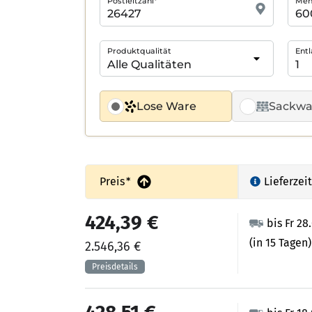
Postleitzahl*
Meng
Produktqualität
Entl
Lose Ware
Sackwa
Preis
*
Lieferzeit
424,39 €
bis Fr 28
(in 15 Tagen)
2.546,36 €