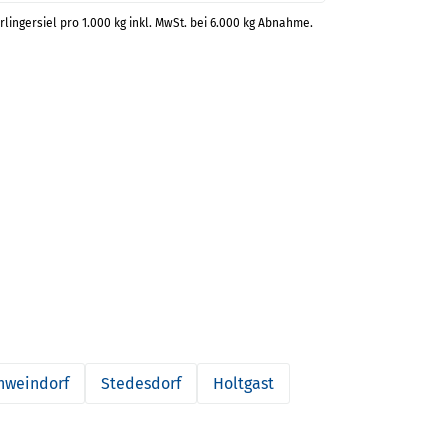
rlingersiel pro 1.000 kg inkl. MwSt. bei 6.000 kg Abnahme.
hweindorf
Stedesdorf
Holtgast