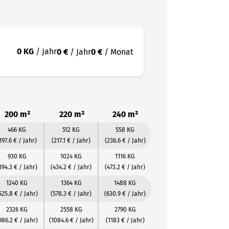
0 KG
/ Jahr
0 €
/ Jahr
0 €
/ Monat
200 m²
220 m²
240 m²
466 KG
512 KG
558 KG
197.6 € / Jahr)
(217.1 € / Jahr)
(236.6 € / Jahr)
930 KG
1024 KG
1116 KG
394.3 € / Jahr)
(434.2 € / Jahr)
(473.2 € / Jahr)
1240 KG
1364 KG
1488 KG
525.8 € / Jahr)
(578.3 € / Jahr)
(630.9 € / Jahr)
2326 KG
2558 KG
2790 KG
986.2 € / Jahr)
(1084.6 € / Jahr)
(1183 € / Jahr)