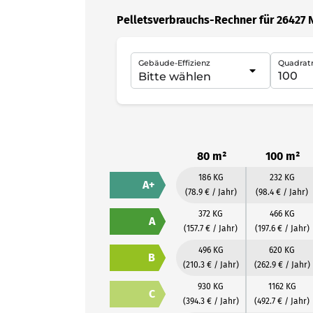
Pelletsverbrauchs-Rechner für 26427 
Gebäude-Effizienz
Quadrat
80 m²
100 m²
186 KG
232 KG
A+
(78.9 € / Jahr)
(98.4 € / Jahr)
372 KG
466 KG
A
(157.7 € / Jahr)
(197.6 € / Jahr)
496 KG
620 KG
B
(210.3 € / Jahr)
(262.9 € / Jahr)
930 KG
1162 KG
C
(394.3 € / Jahr)
(492.7 € / Jahr)