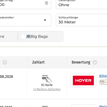
e (in kg)*
Lieferoption
adestellen
Schlauchlänge
re
Big Bags
Zahlart
Bewertung
.08.2026
Wilhe
EC-Karte
+2 Weitere Zahlarten
RPell