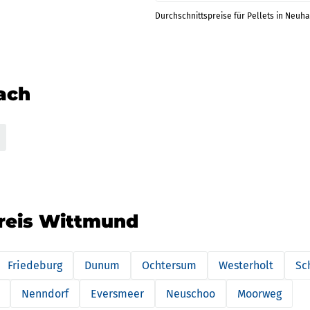
Durchschnittspreise für Pellets in Neuha
nach
kreis Wittmund
Friedeburg
Dunum
Ochtersum
Westerholt
Sc
Nenndorf
Eversmeer
Neuschoo
Moorweg