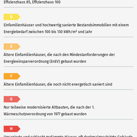
Effizienzhaus 85, Effizienzhaus 100
D
Einfamilienhäuser und hochwertig sanierte Bestandsimmobilien mit einem
Energiebedarf zwischen 100 bis 130 kWh/m² und Jahr
E
Ältere Einfamilienhäuser, die nach den Mindestanforderungen der
Energieeinsparverordnung (EnEV) gebaut wurden
F
Ältere Einfamilienhäuser, die noch nicht energetisch saniert sind
G
Nur teilweise modernisierte Altbauten, die nach der 1.
Wärmeschutzverordnung von 1977 gebaut wurden
H
Unsanierte und schlecht gedämmte Häuser, oft denkmalgeschützte Gebäude