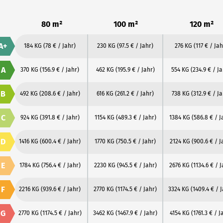
80 m²
100 m²
120 m²
A+
184 KG
(78 € / Jahr)
230 KG
(97.5 € / Jahr)
276 KG
(117 € / Jah
A
370 KG
(156.9 € / Jahr)
462 KG
(195.9 € / Jahr)
554 KG
(234.9 € / Ja
B
492 KG
(208.6 € / Jahr)
616 KG
(261.2 € / Jahr)
738 KG
(312.9 € / Ja
C
924 KG
(391.8 € / Jahr)
1154 KG
(489.3 € / Jahr)
1384 KG
(586.8 € / J
D
1416 KG
(600.4 € / Jahr)
1770 KG
(750.5 € / Jahr)
2124 KG
(900.6 € / J
E
1784 KG
(756.4 € / Jahr)
2230 KG
(945.5 € / Jahr)
2676 KG
(1134.6 € / J
F
2216 KG
(939.6 € / Jahr)
2770 KG
(1174.5 € / Jahr)
3324 KG
(1409.4 € / 
G
2770 KG
(1174.5 € / Jahr)
3462 KG
(1467.9 € / Jahr)
4154 KG
(1761.3 € / J