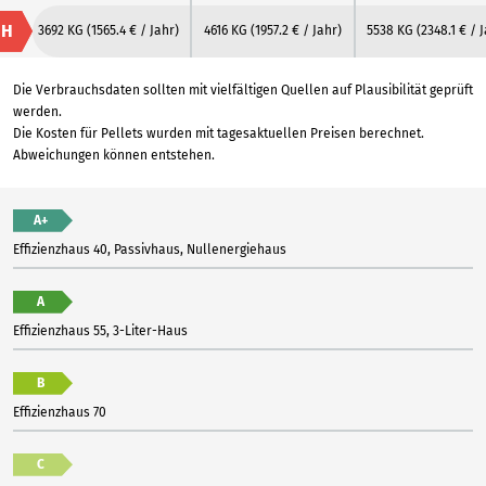
H
3692 KG
(1565.4 € / Jahr)
4616 KG
(1957.2 € / Jahr)
5538 KG
(2348.1 € / 
Die Verbrauchsdaten sollten mit vielfältigen Quellen auf Plausibilität geprüft
werden.
Die Kosten für Pellets wurden mit tagesaktuellen Preisen berechnet.
Abweichungen können entstehen.
A+
Effizienzhaus 40, Passivhaus, Nullenergiehaus
A
Effizienzhaus 55, 3-Liter-Haus
B
Effizienzhaus 70
C