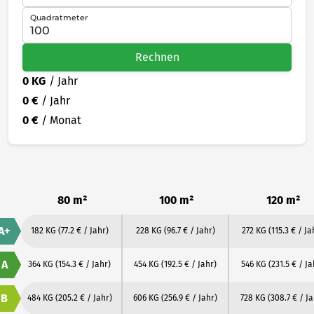
Quadratmeter
Rechnen
0 KG
/ Jahr
0 €
/ Jahr
0 €
/ Monat
80 m²
100 m²
120 m²
A+
182 KG
(77.2 € / Jahr)
228 KG
(96.7 € / Jahr)
272 KG
(115.3 € / Ja
A
364 KG
(154.3 € / Jahr)
454 KG
(192.5 € / Jahr)
546 KG
(231.5 € / Ja
B
484 KG
(205.2 € / Jahr)
606 KG
(256.9 € / Jahr)
728 KG
(308.7 € / Ja