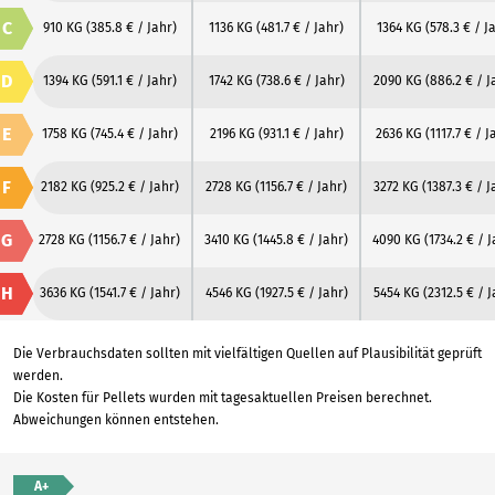
C
910 KG
(385.8 € / Jahr)
1136 KG
(481.7 € / Jahr)
1364 KG
(578.3 € / J
D
1394 KG
(591.1 € / Jahr)
1742 KG
(738.6 € / Jahr)
2090 KG
(886.2 € / J
E
1758 KG
(745.4 € / Jahr)
2196 KG
(931.1 € / Jahr)
2636 KG
(1117.7 € / J
F
2182 KG
(925.2 € / Jahr)
2728 KG
(1156.7 € / Jahr)
3272 KG
(1387.3 € / J
G
2728 KG
(1156.7 € / Jahr)
3410 KG
(1445.8 € / Jahr)
4090 KG
(1734.2 € / 
H
3636 KG
(1541.7 € / Jahr)
4546 KG
(1927.5 € / Jahr)
5454 KG
(2312.5 € / J
Die Verbrauchsdaten sollten mit vielfältigen Quellen auf Plausibilität geprüft
werden.
Die Kosten für Pellets wurden mit tagesaktuellen Preisen berechnet.
Abweichungen können entstehen.
A+