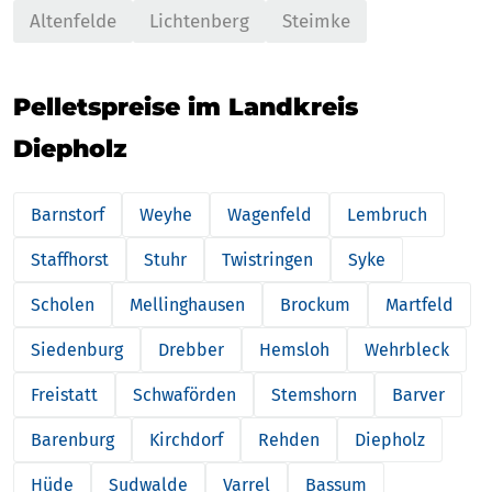
Altenfelde
Lichtenberg
Steimke
Pelletspreise im Landkreis
Diepholz
Barnstorf
Weyhe
Wagenfeld
Lembruch
Staffhorst
Stuhr
Twistringen
Syke
Scholen
Mellinghausen
Brockum
Martfeld
Siedenburg
Drebber
Hemsloh
Wehrbleck
Freistatt
Schwaförden
Stemshorn
Barver
Barenburg
Kirchdorf
Rehden
Diepholz
Hüde
Sudwalde
Varrel
Bassum