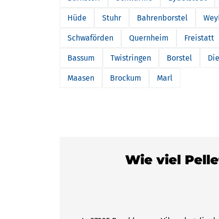
Hüde
Stuhr
Bahrenborstel
Wey
Schwaförden
Quernheim
Freistatt
Bassum
Twistringen
Borstel
Di
Maasen
Brockum
Marl
Wie viel Pell