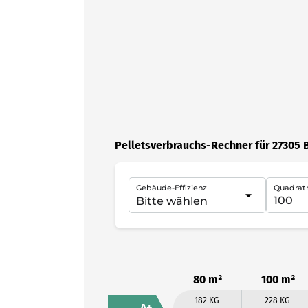
Pelletsverbrauchs-Rechner für 27305 
Gebäude-Effizienz
Quadrat
80 m²
100 m²
182 KG
228 KG
A+