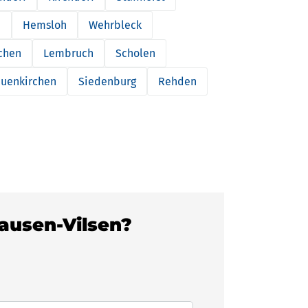
n
Hemsloh
Wehrbleck
chen
Lembruch
Scholen
uenkirchen
Siedenburg
Rehden
hausen-Vilsen?