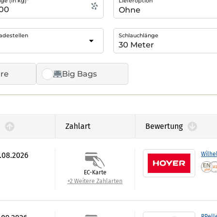
e (in kg)*
Lieferoption
adestellen
Schlauchlänge
re
Big Bags
Zahlart
Bewertung
7.08.2026
Wilhe
EC-Karte
+2 Weitere Zahlarten
RPell