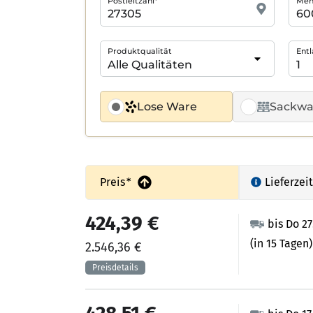
Postleitzahl*
Meng
Produktqualität
Entl
Lose Ware
Sackwa
Preis
*
Lieferzeit
424,39 €
bis Do 2
(in 15 Tagen)
2.546,36 €