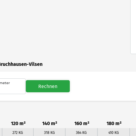
Bruchhausen-Vilsen
meter
Rechnen
120 m²
140 m²
160 m²
180 m²
272 KG
318 KG
364 KG
410 KG