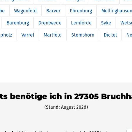
he
Wagenfeld
Barver
Ehrenburg
Mellinghause
Barenburg
Drentwede
Lemförde
Syke
Wets
epholz
Varrel
Martfeld
Stemshorn
Dickel
Ne
ets benötige ich in 27305 Bruch
(Stand: August 2026)