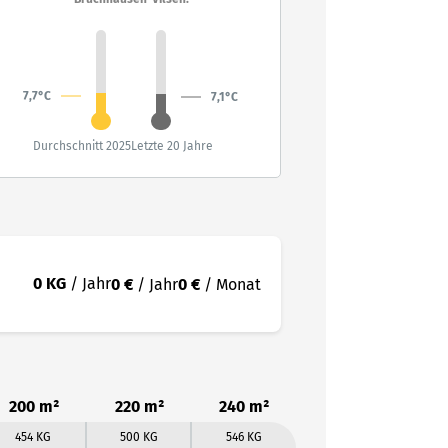
7,7°C
7,1°C
Durchschnitt 2025
Letzte 20 Jahre
0 KG
/ Jahr
0 €
/ Jahr
0 €
/ Monat
200 m²
220 m²
240 m²
454 KG
500 KG
546 KG