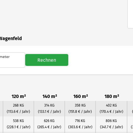
 Wagenfeld
meter
Rechnen
120 m²
140 m²
160 m²
180 m²
268 KG
314 KG
358 KG
402 KG
(113.6 € / Jahr)
(133.1 € / Jahr)
(151.8 € / Jahr)
(170.4 € / Jahr)
538 KG
626 KG
716 KG
806 KG
(228.1 € / Jahr)
(265.4 € / Jahr)
(303.6 € / Jahr)
(341.7 € / Jahr)
(