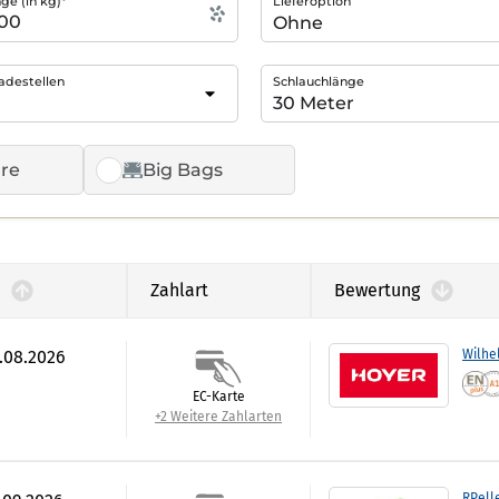
e (in kg)*
Lieferoption
adestellen
Schlauchlänge
re
Big Bags
Zahlart
Bewertung
6.08.2026
Wilhe
EC-Karte
+2 Weitere Zahlarten
RPell