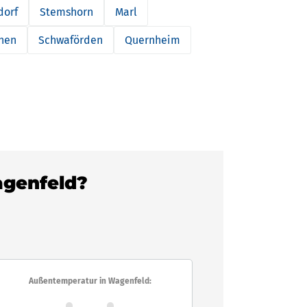
dorf
Stemshorn
Marl
hen
Schwaförden
Quernheim
agenfeld?
Außentemperatur in Wagenfeld: