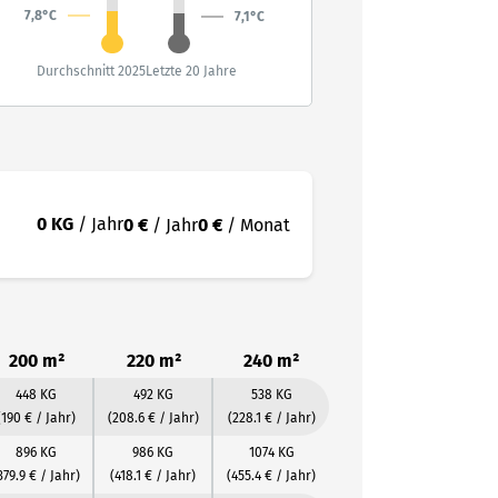
7,8°C
7,1°C
Durchschnitt 2025
Letzte 20 Jahre
0 KG
/ Jahr
0 €
/ Jahr
0 €
/ Monat
200 m²
220 m²
240 m²
448 KG
492 KG
538 KG
(190 € / Jahr)
(208.6 € / Jahr)
(228.1 € / Jahr)
896 KG
986 KG
1074 KG
379.9 € / Jahr)
(418.1 € / Jahr)
(455.4 € / Jahr)