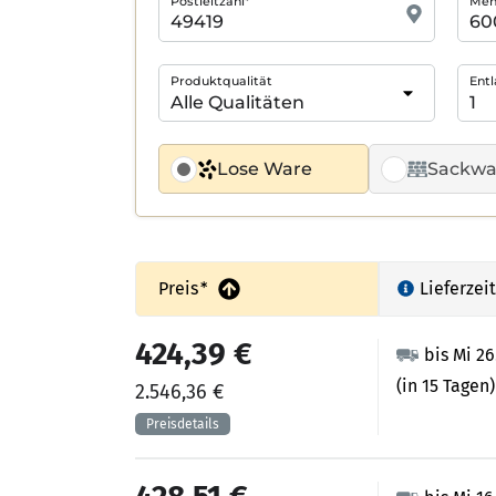
Postleitzahl*
Meng
Produktqualität
Entl
Lose Ware
Sackwa
Preis
*
Lieferzeit
424,39 €
bis Mi 2
(in 15 Tagen)
2.546,36 €