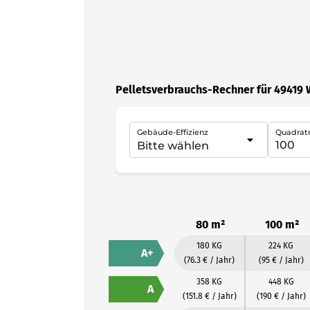
Pelletsverbrauchs-Rechner für 49419
Gebäude-Effizienz
Quadrat
80 m²
100 m²
180 KG
224 KG
A+
(76.3 € / Jahr)
(95 € / Jahr)
358 KG
448 KG
A
(151.8 € / Jahr)
(190 € / Jahr)