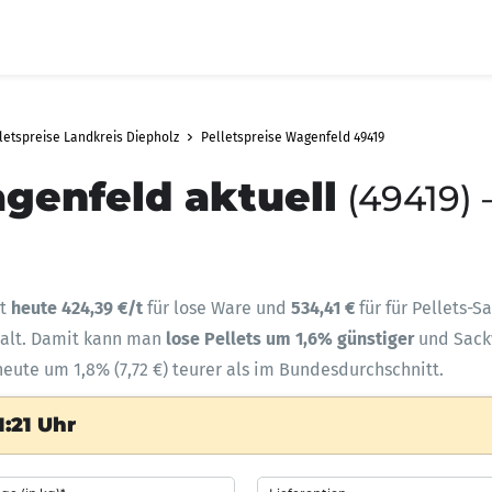
letspreise Landkreis Diepholz
Pelletspreise Wagenfeld 49419
agenfeld aktuell
(49419) 
gt
heute 424,39 €/t
für lose Ware und
534,41 €
für für Pellets-S
halt. Damit kann man
lose Pellets um 1,6% günstiger
und Sac
heute um 1,8% (7,72 €) teurer als im Bundesdurchschnitt.
:21 Uhr