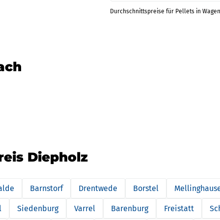
Durchschnittspreise für Pellets in Wagen
nach
reis Diepholz
alde
Barnstorf
Drentwede
Borstel
Mellinghaus
l
Siedenburg
Varrel
Barenburg
Freistatt
Sc