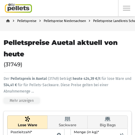
Pelletspreise
Pelletspreise Niedersachsen
Pelletspreise Landkreis Sc
Pelletspreise Auetal aktuell von
heute
(31749)
Der
Pelletspreis in Auetal
(31749) beträgt
heute 424,39 €/t
für lose Ware und
534,41 €
für für Pellets-Sackware. Diese Preise gelten bei einer
Abnahmemenge
...
Mehr anzeigen
Lose Ware
Sackware
Big Bags
Postleitzahl*
Menge (in kg)*