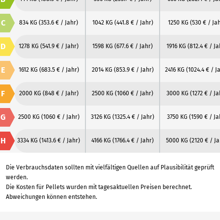
C
834 KG
(353.6 € / Jahr)
1042 KG
(441.8 € / Jahr)
1250 KG
(530 € / Ja
D
1278 KG
(541.9 € / Jahr)
1598 KG
(677.6 € / Jahr)
1916 KG
(812.4 € / Ja
E
1612 KG
(683.5 € / Jahr)
2014 KG
(853.9 € / Jahr)
2416 KG
(1024.4 € / J
F
2000 KG
(848 € / Jahr)
2500 KG
(1060 € / Jahr)
3000 KG
(1272 € / Ja
G
2500 KG
(1060 € / Jahr)
3126 KG
(1325.4 € / Jahr)
3750 KG
(1590 € / Ja
H
3334 KG
(1413.6 € / Jahr)
4166 KG
(1766.4 € / Jahr)
5000 KG
(2120 € / Ja
Die Verbrauchsdaten sollten mit vielfältigen Quellen auf Plausibilität geprüft
werden.
Die Kosten für Pellets wurden mit tagesaktuellen Preisen berechnet.
Abweichungen können entstehen.