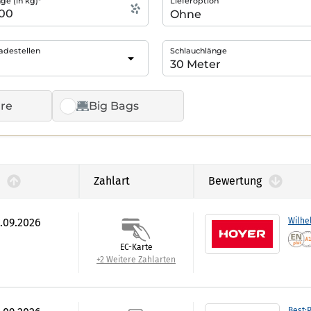
e (in kg)*
Lieferoption
adestellen
Schlauchlänge
re
Big Bags
Zahlart
Bewertung
0.09.2026
Wilhe
EC-Karte
+2 Weitere Zahlarten
Best:P