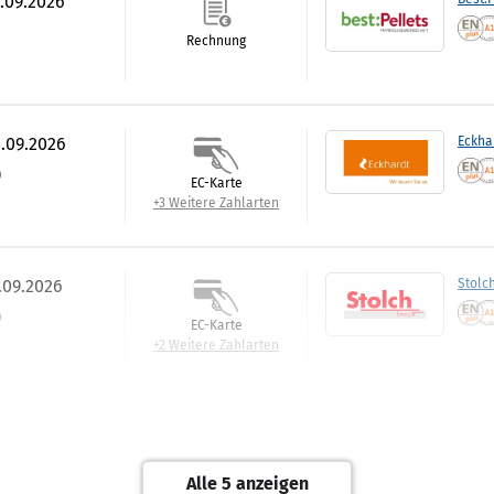
0.09.2026
Rechnung
3.09.2026
Eckha
)
EC-Karte
+3 Weitere Zahlarten
.09.2026
Stolc
)
EC-Karte
+2 Weitere Zahlarten
.09.2026
Klug 
)
EC-Karte
Alle 5 anzeigen
+2 Weitere Zahlarten