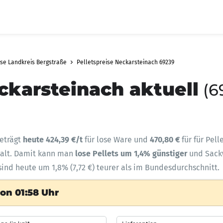
ise Landkreis Bergstraße
Pelletspreise Neckarsteinach 69239
ckarsteinach aktuell
(6
eträgt
heute 424,39 €/t
für lose Ware und
470,80 €
für für Pel
halt. Damit kann man
lose Pellets um 1,4% günstiger
und Sac
sind heute um 1,8% (7,72 €) teurer als im Bundesdurchschnitt.
on 01:58 Uhr