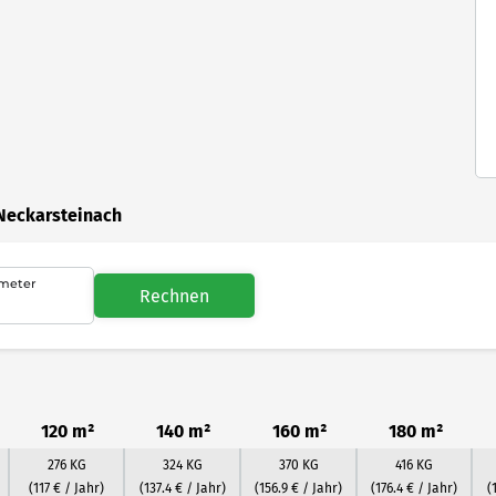
 Neckarsteinach
meter
Rechnen
120 m²
140 m²
160 m²
180 m²
276 KG
324 KG
370 KG
416 KG
(117 € / Jahr)
(137.4 € / Jahr)
(156.9 € / Jahr)
(176.4 € / Jahr)
(