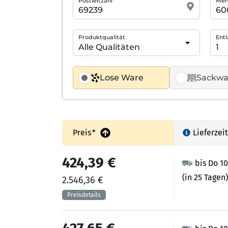
Postleitzahl*
Meng
Produktqualität
Entl
Lose Ware
Sackwa
Preis
*
Lieferzeit
424,39 €
bis Do 1
(in 25 Tagen)
2.546,36 €