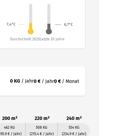
7,4°C
6,7°C
Durchschnitt 2025
Letzte 20 Jahre
0 KG
/ Jahr
0 €
/ Jahr
0 €
/ Monat
200 m²
220 m²
240 m²
462 KG
508 KG
554 KG
195.9 € / Jahr)
(215.4 € / Jahr)
(234.9 € / Jahr)