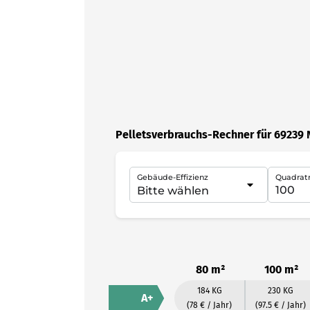
Pelletsverbrauchs-Rechner für 69239
Gebäude-Effizienz
Quadrat
80 m²
100 m²
184 KG
230 KG
A+
(78 € / Jahr)
(97.5 € / Jahr)