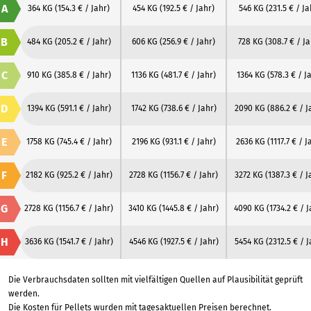
A
364 KG
(154.3 € / Jahr)
454 KG
(192.5 € / Jahr)
546 KG
(231.5 € / Ja
B
484 KG
(205.2 € / Jahr)
606 KG
(256.9 € / Jahr)
728 KG
(308.7 € / Ja
C
910 KG
(385.8 € / Jahr)
1136 KG
(481.7 € / Jahr)
1364 KG
(578.3 € / J
D
1394 KG
(591.1 € / Jahr)
1742 KG
(738.6 € / Jahr)
2090 KG
(886.2 € / J
E
1758 KG
(745.4 € / Jahr)
2196 KG
(931.1 € / Jahr)
2636 KG
(1117.7 € / J
F
2182 KG
(925.2 € / Jahr)
2728 KG
(1156.7 € / Jahr)
3272 KG
(1387.3 € / J
G
2728 KG
(1156.7 € / Jahr)
3410 KG
(1445.8 € / Jahr)
4090 KG
(1734.2 € / 
H
3636 KG
(1541.7 € / Jahr)
4546 KG
(1927.5 € / Jahr)
5454 KG
(2312.5 € / J
Die Verbrauchsdaten sollten mit vielfältigen Quellen auf Plausibilität geprüft
werden.
Die Kosten für Pellets wurden mit tagesaktuellen Preisen berechnet.