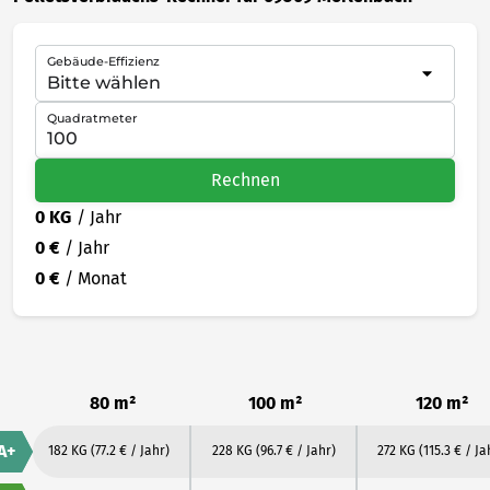
Gebäude-Effizienz
Quadratmeter
Rechnen
0 KG
/ Jahr
0 €
/ Jahr
0 €
/ Monat
80 m²
100 m²
120 m²
A+
182 KG
(77.2 € / Jahr)
228 KG
(96.7 € / Jahr)
272 KG
(115.3 € / Ja