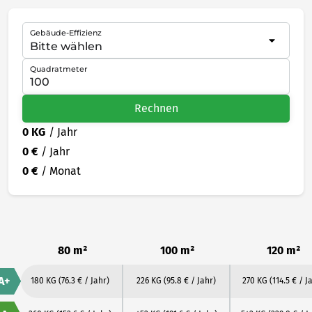
Gebäude-Effizienz
Quadratmeter
Rechnen
0 KG
/ Jahr
0 €
/ Jahr
0 €
/ Monat
80 m²
100 m²
120 m²
A+
180 KG
(76.3 € / Jahr)
226 KG
(95.8 € / Jahr)
270 KG
(114.5 € / J