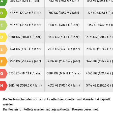
A
360 KG
(152.6 € / Jahr)
452 KG
(191.6 € / Jahr)
542 KG
(229.8 € / J
B
482 KG
(204.4 € / Jahr)
602 KG
(255.2 € / Jahr)
722 KG
(306.1 € / J
C
902 KG
(382.4 € / Jahr)
1128 KG
(478.3 € / Jahr)
1354 KG
(574.1 € / J
D
1384 KG
(586.8 € / Jahr)
1730 KG
(733.5 € / Jahr)
2076 KG
(880.2 € / 
E
1744 KG
(739.5 € / Jahr)
2180 KG
(924.3 € / Jahr)
2616 KG
(1109.2 € / 
F
2166 KG
(918.4 € / Jahr)
2706 KG
(1147.3 € / Jahr)
3248 KG
(1377.2 € / 
G
2706 KG
(1147.3 € / Jahr)
3384 KG
(1434.8 € / Jahr)
4060 KG
(1721.4 € / 
H
3610 KG
(1530.6 € / Jahr)
4512 KG
(1913.1 € / Jahr)
5414 KG
(2295.5 € / 
Die Verbrauchsdaten sollten mit vielfältigen Quellen auf Plausibilität geprüft
werden.
Die Kosten für Pellets wurden mit tagesaktuellen Preisen berechnet.