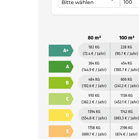
80 m²
100 m²
182 KG
228 KG
A+
(72.4 € / Jahr)
(90.7 € / Jahr)
364 KG
454 KG
A
(144.9 € / Jahr)
(180.7 € / Jahr)
484 KG
606 KG
B
(192.6 € / Jahr)
(241.2 € / Jahr)
910 KG
1136 KG
C
(362.2 € / Jahr)
(452.1 € / Jahr)
1394 KG
1742 KG
D
(554.8 € / Jahr)
(693.3 € / Jahr)
1758 KG
2196 KG
E
(699.7 € / Jahr)
(874 € / Jahr)