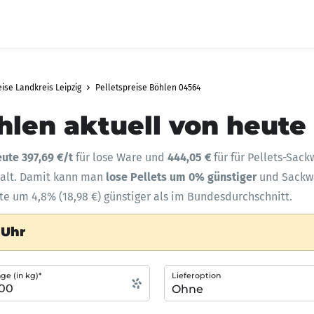
eise Landkreis Leipzig
Pelletspreise Böhlen 04564
hlen aktuell von heute
eute 397,69 €/t
für lose Ware und
444,05 €
für für Pellets-Sack
halt. Damit kann man
lose Pellets um 0% günstiger
und Sack
te um 4,8% (18,98 €) günstiger als im Bundesdurchschnitt.
 Uhr
e (in kg)*
Lieferoption