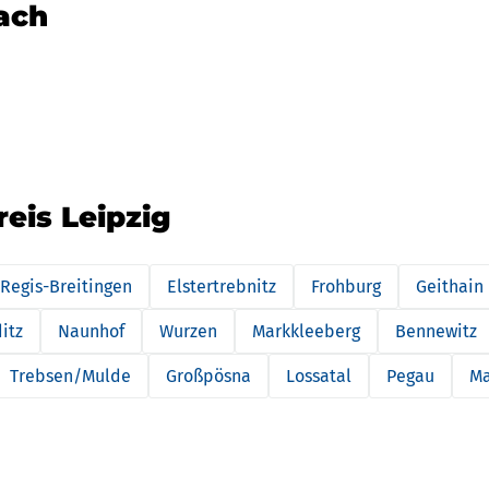
nach
reis Leipzig
Regis-Breitingen
Elstertrebnitz
Frohburg
Geithain
itz
Naunhof
Wurzen
Markkleeberg
Bennewitz
Trebsen/Mulde
Großpösna
Lossatal
Pegau
Ma