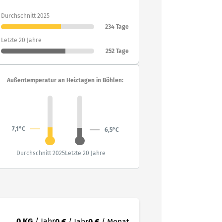
Durchschnitt 2025
234 Tage
Letzte 20 Jahre
252 Tage
Außentemperatur an Heiztagen in Böhlen:
7,1°C
6,5°C
Durchschnitt 2025
Letzte 20 Jahre
0 KG
/ Jahr
0 €
/ Jahr
0 €
/ Monat