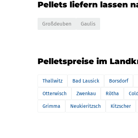
Pellets liefern lassen 
Großdeuben
Gaulis
Pelletspreise im Landk
Thallwitz
Bad Lausick
Borsdorf
Otterwisch
Zwenkau
Rötha
Cold
Grimma
Neukieritzsch
Kitzscher