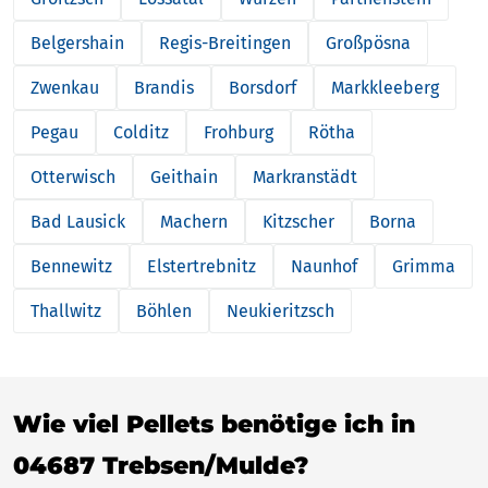
Belgershain
Regis-Breitingen
Großpösna
Zwenkau
Brandis
Borsdorf
Markkleeberg
Pegau
Colditz
Frohburg
Rötha
Otterwisch
Geithain
Markranstädt
Bad Lausick
Machern
Kitzscher
Borna
Bennewitz
Elstertrebnitz
Naunhof
Grimma
Thallwitz
Böhlen
Neukieritzsch
Wie viel Pellets benötige ich in
04687 Trebsen/Mulde?