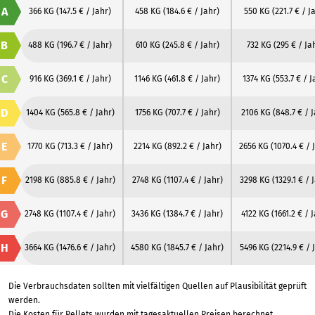
A
366 KG
(147.5 € / Jahr)
458 KG
(184.6 € / Jahr)
550 KG
(221.7 € / J
B
488 KG
(196.7 € / Jahr)
610 KG
(245.8 € / Jahr)
732 KG
(295 € / Ja
C
916 KG
(369.1 € / Jahr)
1146 KG
(461.8 € / Jahr)
1374 KG
(553.7 € / J
D
1404 KG
(565.8 € / Jahr)
1756 KG
(707.7 € / Jahr)
2106 KG
(848.7 € / 
E
1770 KG
(713.3 € / Jahr)
2214 KG
(892.2 € / Jahr)
2656 KG
(1070.4 € / 
F
2198 KG
(885.8 € / Jahr)
2748 KG
(1107.4 € / Jahr)
3298 KG
(1329.1 € / 
G
2748 KG
(1107.4 € / Jahr)
3436 KG
(1384.7 € / Jahr)
4122 KG
(1661.2 € / 
H
3664 KG
(1476.6 € / Jahr)
4580 KG
(1845.7 € / Jahr)
5496 KG
(2214.9 € / 
Die Verbrauchsdaten sollten mit vielfältigen Quellen auf Plausibilität geprüft
werden.
Die Kosten für Pellets wurden mit tagesaktuellen Preisen berechnet.