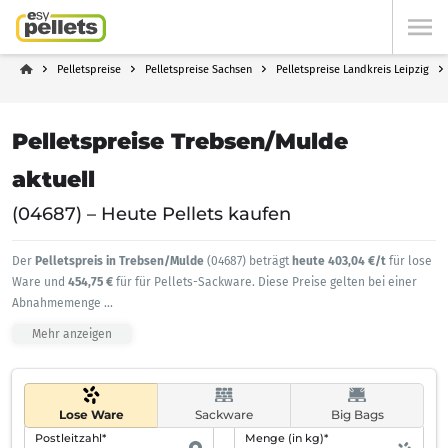
Pelletspreise
Pelletspreise Sachsen
Pelletspreise Landkreis Leipzig
Pelletspreise Trebsen/Mulde
aktuell
(04687) – Heute Pellets kaufen
Der
Pelletspreis in Trebsen/Mulde
(04687) beträgt
heute 403,04 €/t
für lose
Ware und
454,75 €
für für Pellets-Sackware. Diese Preise gelten bei einer
Abnahmemenge
...
Mehr anzeigen
Lose Ware
Sackware
Big Bags
Postleitzahl*
Menge (in kg)*