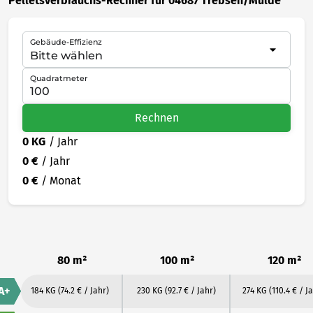
Pelletsverbrauchs-Rechner für 04687 Trebsen/Mulde
Gebäude-Effizienz
Quadratmeter
Rechnen
0 KG
/ Jahr
0 €
/ Jahr
0 €
/ Monat
80 m²
100 m²
120 m²
A+
184 KG
(74.2 € / Jahr)
230 KG
(92.7 € / Jahr)
274 KG
(110.4 € / J