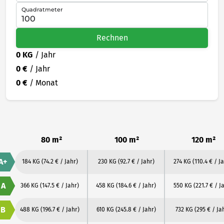
Quadratmeter
Rechnen
0 KG
/ Jahr
0 €
/ Jahr
0 €
/ Monat
80 m²
100 m²
120 m²
A+
184 KG
(74.2 € / Jahr)
230 KG
(92.7 € / Jahr)
274 KG
(110.4 € / J
A
366 KG
(147.5 € / Jahr)
458 KG
(184.6 € / Jahr)
550 KG
(221.7 € / J
B
488 KG
(196.7 € / Jahr)
610 KG
(245.8 € / Jahr)
732 KG
(295 € / Ja