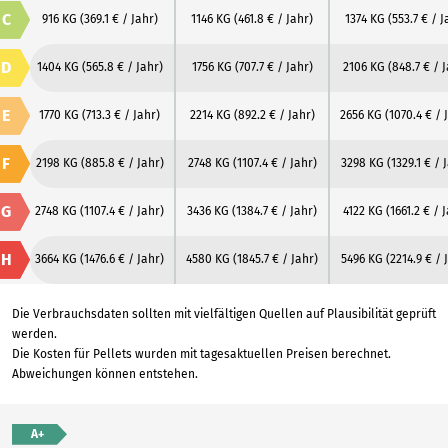
C
916 KG
(369.1 € / Jahr)
1146 KG
(461.8 € / Jahr)
1374 KG
(553.7 € / J
D
1404 KG
(565.8 € / Jahr)
1756 KG
(707.7 € / Jahr)
2106 KG
(848.7 € / 
E
1770 KG
(713.3 € / Jahr)
2214 KG
(892.2 € / Jahr)
2656 KG
(1070.4 € / 
F
2198 KG
(885.8 € / Jahr)
2748 KG
(1107.4 € / Jahr)
3298 KG
(1329.1 € / 
G
2748 KG
(1107.4 € / Jahr)
3436 KG
(1384.7 € / Jahr)
4122 KG
(1661.2 € / 
H
3664 KG
(1476.6 € / Jahr)
4580 KG
(1845.7 € / Jahr)
5496 KG
(2214.9 € / 
Die Verbrauchsdaten sollten mit vielfältigen Quellen auf Plausibilität geprüft
werden.
Die Kosten für Pellets wurden mit tagesaktuellen Preisen berechnet.
Abweichungen können entstehen.
A+