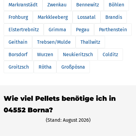
Markranstädt
Zwenkau
Bennewitz
Böhlen
Frohburg
Markkleeberg
Lossatal
Brandis
Elstertrebnitz
Grimma
Pegau
Parthenstein
Geithain
Trebsen/Mulde
Thallwitz
Borsdorf
Wurzen
Neukieritzsch
Colditz
Groitzsch
Rötha
Großpösna
Wie viel Pellets benötige ich in
04552 Borna?
(Stand: August 2026)