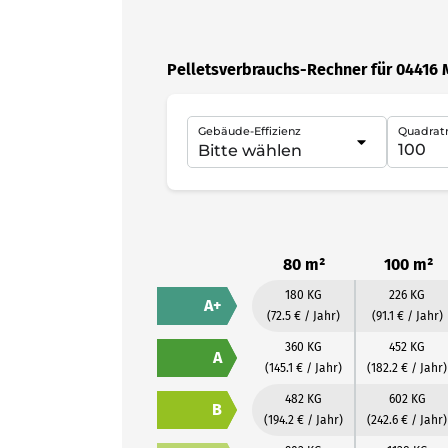
Pelletsverbrauchs-Rechner für 04416
Gebäude-Effizienz
Quadrat
80 m²
100 m²
180 KG
226 KG
A+
(72.5 € / Jahr)
(91.1 € / Jahr)
360 KG
452 KG
A
(145.1 € / Jahr)
(182.2 € / Jahr)
482 KG
602 KG
B
(194.2 € / Jahr)
(242.6 € / Jahr)