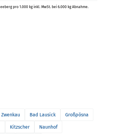
leeberg pro 1.000 kg inkl. MwSt. bei 6.000 kg Abnahme.
Zwenkau
Bad Lausick
Großpösna
h
Kitzscher
Naunhof