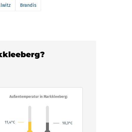
lwitz
Brandis
rkkleeberg?
Außentemperatur in Markkleeberg:
11,4°C
10,3°C