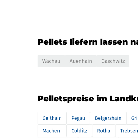
Pellets liefern lassen 
Wachau
Auenhain
Gaschwitz
Pelletspreise im Landk
Geithain
Pegau
Belgershain
Gr
Machern
Colditz
Rötha
Trebse