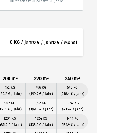
Durchschnitt 2025
Letzte 20 Jahre
0 KG
/ Jahr
0 €
/ Jahr
0 €
/ Monat
200 m²
220 m²
240 m²
452 KG
496 KG
542 KG
182.2 € / Jahr)
(199.9 € / Jahr)
(218.4 € / Jahr)
902 KG
992 KG
1082 KG
363.5 € / Jahr)
(399.8 € / Jahr)
(436 € / Jahr)
1204 KG
1324 KG
1444 KG
485.2 € / Jahr)
(533.6 € / Jahr)
(581.9 € / Jahr)