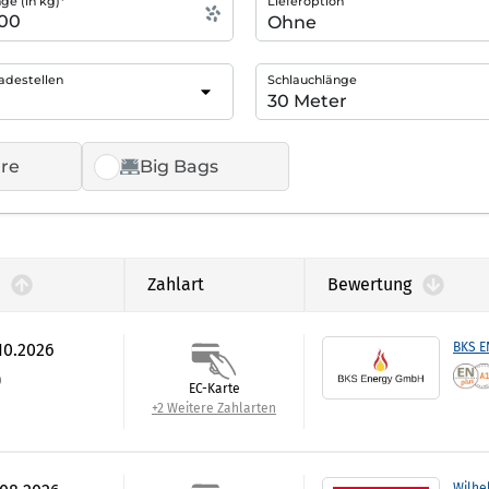
e (in kg)*
Lieferoption
adestellen
Schlauchlänge
re
Big Bags
Zahlart
Bewertung
.10.2026
BKS 
)
EC-Karte
+2 Weitere Zahlarten
Wilhe