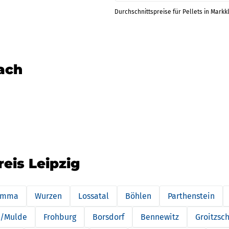
Durchschnittspreise für Pellets in Markk
nach
reis Leipzig
imma
Wurzen
Lossatal
Böhlen
Parthenstein
n/Mulde
Frohburg
Borsdorf
Bennewitz
Groitzsc