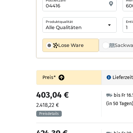
Postleitzahl*
Meng
Produktqualität
Entl
Lose Ware
Sackwa
Preis
*
Lieferzeit
403,04 €
bis Fr 16
(in 50 Tagen
2.418,22 €